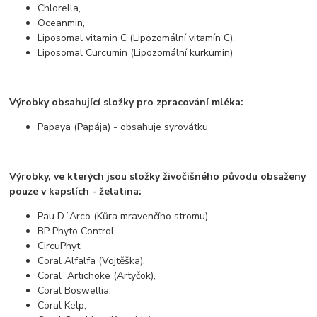
Chlorella,
Oceanmin,
Liposomal vitamin C (Lipozomální vitamín C),
Liposomal Curcumin (Lipozomální kurkumin)
Výrobky obsahující složky pro zpracování mléka:
Papaya (Papája) - obsahuje syrovátku
Výrobky, ve kterých jsou složky živočišného původu obsaženy
pouze v kapslích - želatina:
Pau D´Arco (Kůra mravenčího stromu),
BP Phyto Control,
CircuPhyt,
Coral Alfalfa (Vojtěška),
Coral Artichoke (Artyčok),
Coral Boswellia,
Coral Kelp,