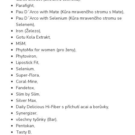
Parafight,
Pau D´Arco with Mate (Kůra mravenčího stromu s Mate),
Pau D´Arco with Selenium (Kůra mravenčího stromu se
Selenem),
Iron (Železo),
Gotu Kola Extrakt,
MSM,
PhytoMix for women (pro ženy),
Phytoviron,
Lipostick Fit,
Selenium,
Super-Flora,
Coral-Mine,
Fandetox,
Slim by Slim,
Silver Max,
Daily Delicious Hi-Fiber s příchutí acai a borůvky,
Synergizer,
všechny tyčinky (Bar),
Pentokan,
Tasty B,