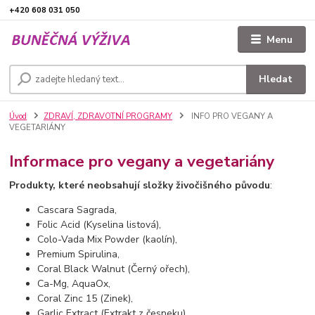
+420 608 031 050
Menu
Hledat
Úvod
ZDRAVÍ, ZDRAVOTNÍ PROGRAMY
INFO PRO VEGANY A
VEGETARIÁNY
Informace pro vegany a vegetariány
Produkty, které neobsahují složky živočišného původu
:
Cascara Sagrada,
Folic Acid (Kyselina listová),
Colo-Vada Mix Powder (kaolín),
Premium Spirulina,
Coral Black Walnut (Černý ořech),
Ca-Mg, AquaOx,
Coral Zinc 15 (Zinek),
Garlic Extract (Extrakt z česneku),