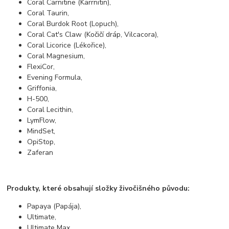
Coral Carnitine (Karrnitin),
Coral Taurin,
Coral Burdok Root (Lopuch),
Coral Cat's Claw (Kočičí dráp, Vilcacora),
Coral Licorice (Lékořice),
Coral Magnesium,
FlexiCor,
Evening Formula,
Griffonia,
H-500,
Coral Lecithin,
LymFlow,
MindSet,
OpiStop,
Zaferan
Produkty, které obsahují složky živočišného původu:
Papaya (Papája),
Ultimate,
Ultimate Max,