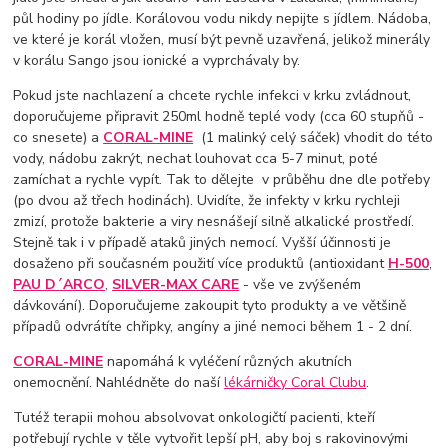
půl hodiny po jídle. Korálovou vodu nikdy nepijte s jídlem. Nádoba,
ve které je korál vložen, musí být pevně uzavřená, jelikož minerály
v korálu Sango jsou ionické a vyprchávaly by.
Pokud jste nachlazení a chcete rychle infekci v krku zvládnout,
doporučujeme připravit 250ml hodně teplé vody (cca 60 stupňů -
co snesete) a
CORAL-MINE
(1 malinký celý sáček) vhodit do této
vody, nádobu zakrýt, nechat louhovat cca 5-7 minut, poté
zamíchat a rychle vypít. Tak to dělejte v průběhu dne dle potřeby
(po dvou až třech hodinách). Uvidíte, že infekty v krku rychleji
zmizí, protože bakterie a viry nesnášejí silně alkalické prostředí.
Stejně tak i v případě ataků jiných nemocí. Vyšší účinnosti je
dosaženo při současném použití více produktů (antioxidant
H-500
,
PAU D´ARCO
,
SILVER-MAX CARE
- vše ve zvýšeném
dávkování). Doporučujeme zakoupit tyto produkty a ve většině
případů odvrátíte chřipky, angíny a jiné nemoci během 1 - 2 dní.
CORAL-MINE
napomáhá k vyléčení různých akutních
onemocnění. Nahlédněte do naší
lékárničky Coral Clubu
.
Tutéž terapii mohou absolvovat onkologičtí pacienti, kteří
potřebují rychle v těle vytvořit lepší pH, aby boj s rakovinovými