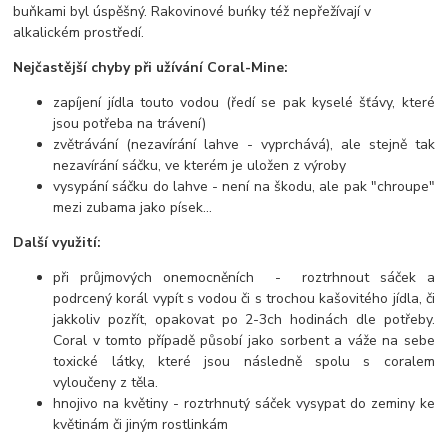
buňkami byl úspěšný. Rakovinové buńky též nepřežívají v
alkalickém prostředí.
Nejčastější chyby při užívání Coral-Mine:
zapíjení jídla touto vodou (ředí se pak kyselé šťávy, které
jsou potřeba na trávení)
zvětrávání (nezavírání lahve - vyprchává), ale stejně tak
nezavírání sáčku, ve kterém je uložen z výroby
vysypání sáčku do lahve - není na škodu, ale pak "chroupe"
mezi zubama jako písek...
Další využití:
při průjmových onemocněních - roztrhnout sáček a
podrcený korál vypít s vodou či s trochou kašovitého jídla, či
jakkoliv pozřít, opakovat po 2-3ch hodinách dle potřeby.
Coral v tomto případě působí jako sorbent a váže na sebe
toxické látky, které jsou následně spolu s coralem
vyloučeny z těla.
hnojivo na květiny - roztrhnutý sáček vysypat do zeminy ke
květinám či jiným rostlinkám