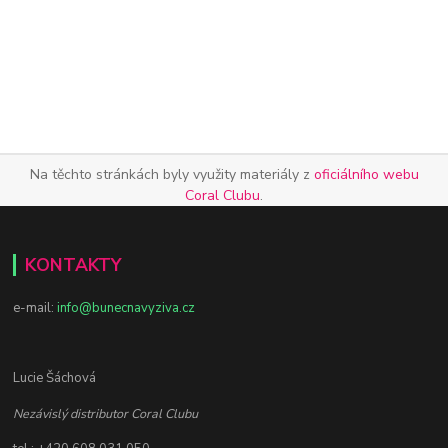
Na těchto stránkách byly využity materiály z
oficiálního webu
Coral Clubu
.
KONTAKTY
e-mail:
info@bunecnavyziva.cz
Lucie Šáchová
Nezávislý distributor Coral Clubu