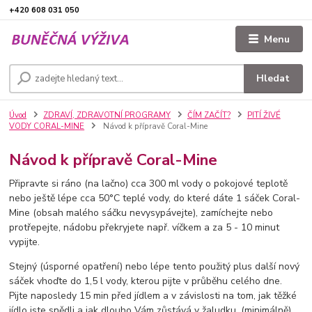
+420 608 031 050
Menu
Hledat
Úvod
ZDRAVÍ, ZDRAVOTNÍ PROGRAMY
ČÍM ZAČÍT?
PITÍ ŽIVÉ
VODY CORAL-MINE
Návod k přípravě Coral-Mine
Návod k přípravě Coral-Mine
Připravte si ráno (na lačno) cca 300 ml vody o pokojové teplotě
nebo ještě lépe cca 50°C teplé vody, do které dáte 1 sáček Coral-
Mine (obsah malého sáčku nevysypávejte), zamíchejte nebo
protřepejte, nádobu překryjete např. víčkem a za 5 - 10 minut
vypijte.
Stejný (úsporné opatření) nebo lépe tento použitý plus další nový
sáček vhoďte do 1,5 l vody, kterou pijte v průběhu celého dne.
Pijte naposledy 15 min před jídlem a v závislosti na tom, jak těžké
jídlo jste snědli a jak dlouho Vám zůstává v žaludku, (minimálně)