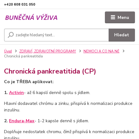
+420 608 031 050
Menu
Hledat
Úvod
ZDRAVÍ, ZDRAVOTNÍ PROGRAMY
NEMOCI A CO NA NĚ
Chronická pankreatitida
Chronická pankreatitida (CP)
Co je TŘEBA aplikovat:
1.
Activin
- až 6 kapslí denně spolu s jídlem.
Hlavní dodavatel chrómu a zinku, přispívá k normalizaci produkce
inzulínu.
2.
Endura-Max
- 1-2 kapsle denně s jídlem.
Doplňuje nedostatek chromu, čímž přispívá k normalizaci produkce
inzulínu.