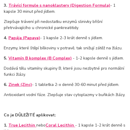
3.
Trávící formule s nanoklastery (Digestion Formula)
- 1
kapsle 30 minut před jídlem.
Zlepšuje trávení při nedostatku enzymů slinivky břišní
přetrvávajícího u chronické pankreatitidy.
4.
Papája (Papaya)
- 1 kapsle 2-3 krát denně s jídlem.
Enzymy, které štěpí bílkoviny v potravě, tak snižují zátěž na žlázu.
5.
Vitamín B komplex (B Complex)
- 1-2 kapsle denně s jídlem.
Dodává tělu vitamíny skupiny B, které jsou nezbytné pro normální
funkci žlázy.
6.
Zinek (Zinc)
- 1 tabletka 2-x denně 30-60 minut před jídlem.
Antioxidant vodní fáze. Zlepšuje stav cytoplazmy v buňkách žlázy.
Co je DŮLEŽITÉ aplikovat:
1.
True Lecithin
nebo
Coral Lecithin
- 1 kapsle 1-2 krát denně s