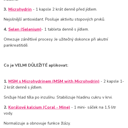
3.
Microhydrin
- 1 kapsle 2 krát denně před jídlem.
Nejsilnější antioxidant. Posiluje aktivitu stopových prvků.
4.
Selen (Selenium)
- 1 tableta denně s jídlem.
Omezuje zánětlivé procesy. Je užitečný dokonce při akutní
pankreatitidě.
Co je VELMI DŮLEŽITÉ aplikovat:
1.
MSM s Microhydrinem (MSM with Microhydrin)
- 2 kapsle 1-
2 krát denně s jídlem.
Snižuje hlad těla po inzulínu. Stabilizuje hladinu cukru v krvi.
2.
Korálové kalcium (Coral - Mine)
- 1 mini- sáček na 1,5 litr
vody.
Normalizuje a obnovuje funkce žlázy.