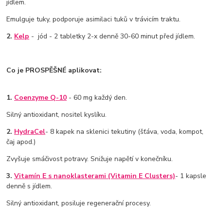
jídlem.
Emulguje tuky, podporuje asimilaci tuků v trávicím traktu.
2.
Kelp
- jód - 2 tabletky 2-x denně 30-60 minut před jídlem.
Co je PROSPĚŠNÉ aplikovat:
1.
Coenzyme Q-10
- 60 mg každý den.
Silný antioxidant, nositel kyslíku.
2.
HydraCel
- 8 kapek na sklenici tekutiny (šťáva, voda, kompot,
čaj apod.)
Zvyšuje smáčivost potravy. Snižuje napětí v konečníku.
3.
Vitamín E s nanoklasterami (Vitamin E Clusters)
- 1 kapsle
denně s jídlem.
Silný antioxidant, posiluje regenerační procesy.