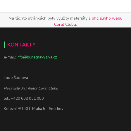
Na těchto stránkách byly využity materiály z
oficiálního webu
Coral Clubu
.
KONTAKTY
e-mail:
info@bunecnavyziva.cz
Lucie Šáchová
Nezávislý distributor Coral Clubu
tel.: +420 608 031 050
Kotevní 9/1001, Praha 5 - Smíchov