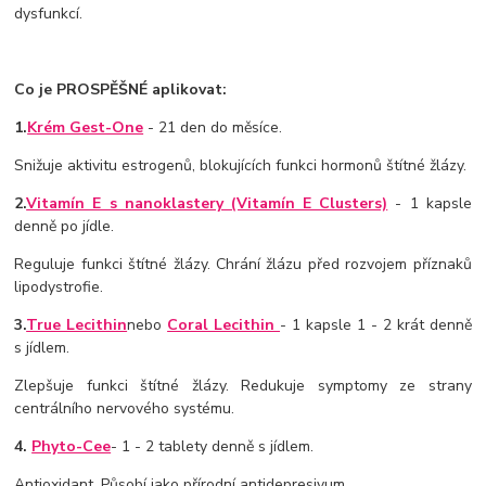
dysfunkcí.
Co je PROSPĚŠNÉ aplikovat:
1.
Krém Gest-One
- 21 den do měsíce.
Snižuje aktivitu estrogenů, blokujících funkci hormonů štítné žlázy.
2.
Vitamín E s nanoklastery (Vitamín E Clusters)
- 1 kapsle
denně po jídle.
Reguluje funkci štítné žlázy. Chrání žlázu před rozvojem příznaků
lipodystrofie.
3.
True Lecithin
nebo
Coral Lecithin
- 1 kapsle 1 - 2 krát denně
s jídlem.
Zlepšuje funkci štítné žlázy. Redukuje symptomy ze strany
centrálního nervového systému.
4.
Phyto-Cee
- 1 - 2 tablety denně s jídlem.
Antioxidant. Působí jako přírodní antidepresivum.