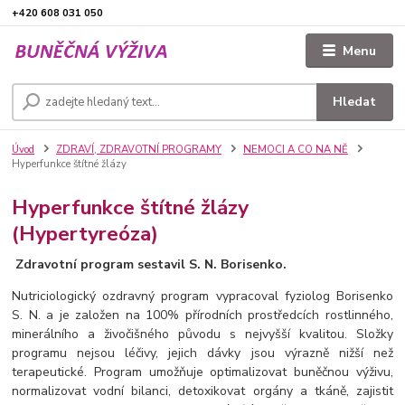
+420 608 031 050
Menu
Hledat
Úvod
ZDRAVÍ, ZDRAVOTNÍ PROGRAMY
NEMOCI A CO NA NĚ
Hyperfunkce štítné žlázy
Hyperfunkce štítné žlázy
(Hypertyreóza)
Zdravotní program sestavil S. N. Borisenko.
Nutriciologický ozdravný program vypracoval fyziolog Borisenko
S. N. a je založen na 100% přírodních prostředcích rostlinného,
minerálního a živočišného původu s nejvyšší kvalitou. Složky
programu nejsou léčivy, jejich dávky jsou výrazně nižší než
terapeutické. Program umožňuje optimalizovat buněčnou výživu,
normalizovat vodní bilanci, detoxikovat orgány a tkáně, zajistit