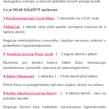
ekologickou ochranu a obnovit optimální úroveň energie buněk.
Co je VELMI DŮLEŽITÉ aplikovat:
1.
Korálové kalcium Coral Mine
- 1 minisáček na 1,5 litr vody.
2.
MagiCal
- 2 tablety večer před spaním, postupně zvyšovat do 4
tablety denně.
Reguluje elektrolytickou rovnováhu, zlepšuje nervovou vodivost v
podmínkách hypermetabolizmu.
3.
Kyselina listová (Folic Acid)
- 1 - 2 kapsle denně s jídlem.
Nezbytná pro korekci funkce štítné žlázy. Normalizuje
metabolismus sacharidů, omezený při adenohyperstenii.
4.
Selen (Selenium)
- 1 tabletka 1 - 2 krát denně před jídlem.
Štítná žláza se patogeneticky řadí mezi orgány závislé na selenu.
5.
Kořen lékořice (Licorice Root)
- 2 - 4 tablety denně - ráno na
prázdný žaludek.
Reguluje činnost kůry nadledvin, narušovanou hypertyreoidní