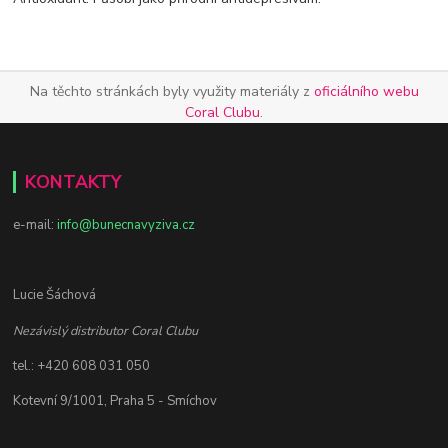
Na těchto stránkách byly využity materiály z
oficiálního webu
Coral Clubu
.
KONTAKTY
e-mail:
info@bunecnavyziva.cz
Lucie Šáchová
Nezávislý distributor Coral Clubu
tel.: +420 608 031 050
Kotevní 9/1001, Praha 5 - Smíchov