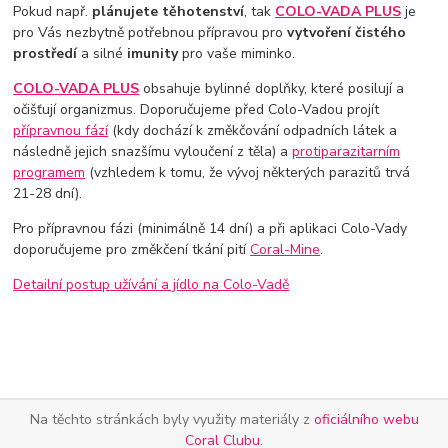
Pokud např.
plánujete těhotenství
, tak
COLO-VADA PLUS
je
pro Vás nezbytně potřebnou přípravou pro
vytvoření čistého
prostředí
a silné
imunity
pro vaše miminko.
COLO-VADA PLUS
obsahuje bylinné doplňky, které posilují a
očišťují organizmus. Doporučujeme před Colo-Vadou projít
přípravnou fází
(kdy dochází k změkčování odpadních látek a
následně jejich snazšímu vyloučení z těla) a
protiparazitarním
programem
(vzhledem k tomu, že vývoj některých parazitů trvá
21-28 dní).
Pro přípravnou fázi (minimálně 14 dní) a při aplikaci Colo-Vady
doporučujeme pro změkčení tkání pití
Coral-Mine
.
Detailní postup užívání a jídlo na Colo-Vadě
Na těchto stránkách byly využity materiály z
oficiálního webu
Coral Clubu
.