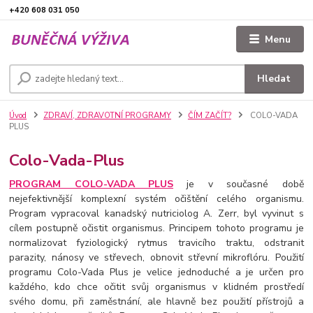
+420 608 031 050
Menu
Hledat
Úvod
ZDRAVÍ, ZDRAVOTNÍ PROGRAMY
ČÍM ZAČÍT?
COLO-VADA
PLUS
Colo-Vada-Plus
PROGRAM COLO-VADA PLUS
je v současné době
nejefektivnější komplexní systém očištění celého organismu.
Program vypracoval kanadský nutriciolog A. Zerr, byl vyvinut s
cílem postupně očistit organismus. Principem tohoto programu je
normalizovat fyziologický rytmus travicího traktu, odstranit
parazity, nánosy ve střevech, obnovit střevní mikroflóru. Použití
programu Colo-Vada Plus je velice jednoduché a je určen pro
každého, kdo chce očitit svůj organismus v klidném prostředí
svého domu, při zaměstnání, ale hlavně bez použití přístrojů a