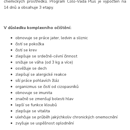
chemických prostředků. Program Colo-Vada Plus je vypočten na
14 dnů a obsahuje 3 etapy.
V důsledku komplexního očištění:
obnovuje se práce jater, ledvin a sliznic
čistí se pokožka
čistí se krev
zlepšuje se srdečně-cévní činnost
snižuje se váha (od 3 kg a více)
osvěžuje se dech
zlepšují se alergické reakce
sílí práce pohlavích žláz
organizmus se čistí od cizopasníků
obnovuje se imunita
značně se zmenšují bolesti hlav
lepší se funkce kloubů
zlepšuje se vitalita
ulehčuje se průběh jakýchkoliv chronických onemocnění
zvyšuje se uspěšnost oplodnění