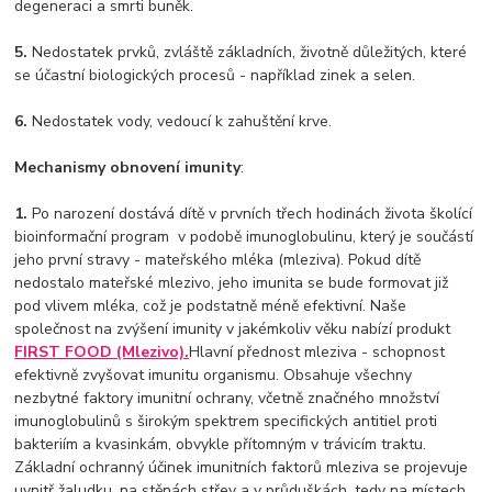
degeneraci a smrti buněk.
5.
Nedostatek prvků, zvláště základních, životně důležitých, které
se účastní biologických procesů - například zinek a selen.
6.
Nedostatek vody, vedoucí k zahuštění krve.
Mechanismy obnovení imunity
:
1.
Po narození dostává dítě v prvních třech hodinách života školící
bioinformační program v podobě imunoglobulinu, který je součástí
jeho první stravy - mateřského mléka (mleziva). Pokud dítě
nedostalo mateřské mlezivo, jeho imunita se bude formovat již
pod vlivem mléka, což je podstatně méně efektivní. Naše
společnost na zvýšení imunity v jakémkoliv věku nabízí produkt
FIRST FOOD (Mlezivo).
Hlavní přednost mleziva - schopnost
efektivně zvyšovat imunitu organismu. Obsahuje všechny
nezbytné faktory imunitní ochrany, včetně značného množství
imunoglobulinů s širokým spektrem specifických antitiel proti
bakteriím a kvasinkám, obvykle přítomným v trávicím traktu.
Základní ochranný účinek imunitních faktorů mleziva se projevuje
uvnitř žaludku, na stěnách střev a v průduškách, tedy na místech,