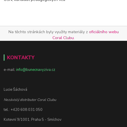
Na těchto stránkách byly využity materiály z
oficiálního webu
Coral Clubu
.
KONTAKTY
e-mail:
info@bunecnavyziva.cz
Lucie Šáchová
Nezávislý distributor Coral Clubu
tel.: +420 608 031 050
Kotevní 9/1001, Praha 5 - Smíchov