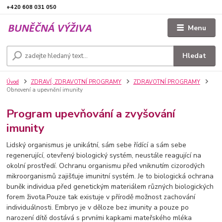
+420 608 031 050
Menu
Hledat
Úvod
ZDRAVÍ, ZDRAVOTNÍ PROGRAMY
ZDRAVOTNÍ PROGRAMY
Obnovení a upevnění imunity
Program upevňování a zvyšování
imunity
Lidský organismus je unikátní, sám sebe řídící a sám sebe
regenerující, otevřený biologický systém, neustále reagující na
okolní prostředí. Ochranu organismu před vniknutím cizorodých
mikroorganismů zajišťuje imunitní systém. Je to biologická ochrana
buněk individua před genetickým materiálem různých biologických
forem života.Pouze tak existuje v přírodě možnost zachování
individuálnosti. Embryo je v děloze bez imunity a pouze po
narození dítě dostává s prvními kapkami mateřského mléka