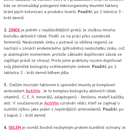
kde se shromažďují patogenní mikroorganismy Imunitní faktory
brání jejich kolonizaci a produkci toxinů.
Použití:
po 1 tobolce 3 -
krát denně.
2.
ZINEK
je jedním z nejdůležitějších prvků. Je složkou mnoha
bioložku aktivních látek. Podílí .se na práci přes osmdesáti
fermentů. Nedostatek zinku v potravě (a většina regionů se
nachází v zónách endemického (přírodního) nedostatku zinku, což
je alarmujícím momentem, protože základní doplňování zásob se
zajišťuje právě ze stravy). Proto jsme prakticky nuceni doplňovat
svůj jídelníček biologicky vstřebatelným zinkem.
Použití:
po 1
tabletce 2 - krát denně během jídla.
3
.
Dalším mocným faktorem k upevnění imunity je komplexní
antioxidant
ActiVin
. Je to komplex biologicky aktivních látek,
vitamínů , C, E, A, minerálů, adaptogenů - ženšenu, mateří kašičky
atd.. V současnosti je
ActiVin
uznáván vědci, kteří se zajímají o
nutriční výživu, jako jeden z nejsilnějších antioxidantů.
Použití:
po
1 kapsli 2 - krát denně.
4.
SELEN
je rovněž životně nezbytným prvkem buněčné ochrany. Je