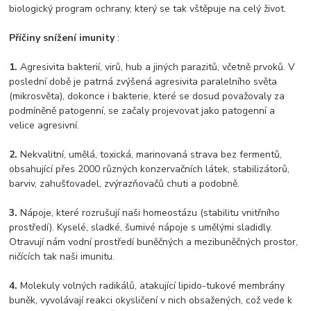
biologický program ochrany, který se tak vštěpuje na celý život.
Příčiny snížení imunity
:
1.
Agresivita bakterií, virů, hub a jiných parazitů, včetně prvoků. V
poslední době je patrná zvýšená agresivita paralelního světa
(mikrosvěta), dokonce i bakterie, které se dosud považovaly za
podmíněně patogenní, se začaly projevovat jako patogenní a
velice agresivní.
2.
Nekvalitní, umělá, toxická, marinovaná strava bez fermentů,
obsahující přes 2000 různých konzervačních látek, stabilizátorů,
barviv, zahušťovadel, zvýrazňovačů chuti a podobně.
3.
Nápoje, které rozrušují naši homeostázu (stabilitu vnitřního
prostředí). Kyselé, sladké, šumivé nápoje s umělými sladidly.
Otravují nám vodní prostředí buněčných a mezibuněčných prostor,
ničících tak naši imunitu.
4.
Molekuly volných radikálů, atakující lipido-tukové membrány
buněk, vyvolávají reakci okysličení v nich obsažených, což vede k