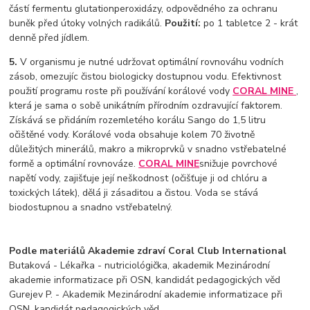
částí fermentu glutationperoxidázy, odpovědného za ochranu
buněk před útoky volných radikálů.
Použití:
po 1 tabletce 2 - krát
denně před jídlem.
5.
V organismu je nutné udržovat optimální rovnováhu vodních
zásob, omezujíc čistou biologicky dostupnou vodu. Efektivnost
použití programu roste při používání korálové vody
CORAL
MINE
,
která je sama o sobě unikátním přírodním ozdravující faktorem.
Získává se přidáním rozemletého korálu Sango do 1,5 litru
očištěné vody. Korálové voda obsahuje kolem 70 životně
důležitých minerálů, makro a mikroprvků v snadno vstřebatelné
formě a optimální rovnováze.
CORAL
MINE
snižuje povrchové
napětí vody, zajišťuje její neškodnost (očišťuje ji od chlóru a
toxických látek), dělá ji zásaditou a čistou. Voda se stává
biodostupnou a snadno vstřebatelný.
Podle materiálů Akademie zdraví Coral Club International
Butaková - Lékařka - nutriciológička, akademik Mezinárodní
akademie informatizace při OSN, kandidát pedagogických věd
Gurejev P. - Akademik Mezinárodní akademie informatizace při
OSN, kandidát pedagogických věd