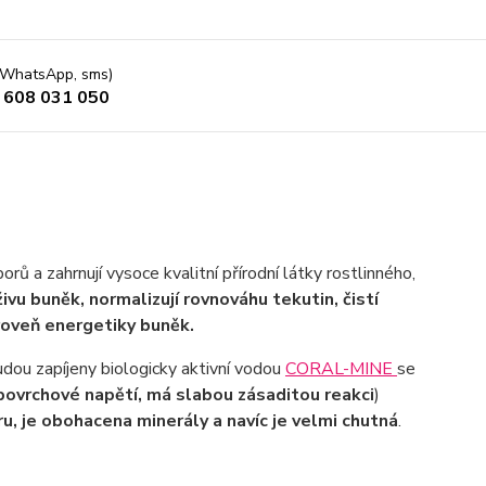
 (WhatsApp, sms)
 608 031 050
orů a zahrnují vysoce kvalitní přírodní látky rostlinného,
vu buněk, normalizují rovnováhu tekutin, čistí
úroveň energetiky buněk.
dou zapíjeny biologicky aktivní vodou
CORAL-MINE
se
 povrchové napětí, má slabou zásaditou reakci
)
, je obohacena minerály a navíc je velmi chutná
.