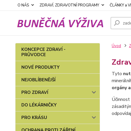
O NÁS
ZDRAVÍ, ZDRAVOTNÍ PROGRAMY
ČLÁNKY a V
Úvod
KONCEPCE ZDRAVÍ -
PRŮVODCE
Zdra
NOVÉ PRODUKTY
Tyto
nut
NEJOBLÍBENĚJŠÍ
mineráln
orgány a
PRO ZDRAVÍ
Účinnost 
DO LÉKÁRNIČKY
zásaditým
odpovída
PRO KRÁSU
OCHRANA PROTI ZÁŘENÍ