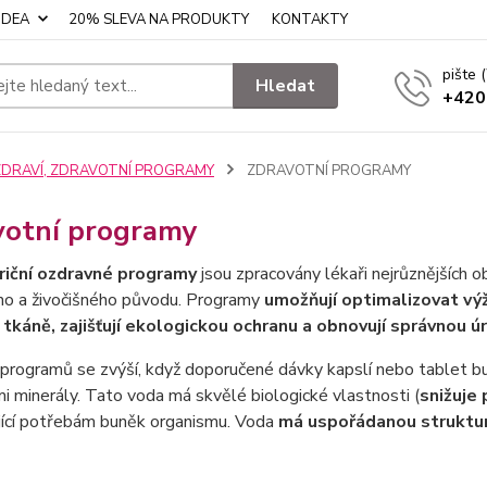
IDEA
20% SLEVA NA PRODUKTY
KONTAKTY
pište
Hledat
+420
ZDRAVÍ, ZDRAVOTNÍ PROGRAMY
ZDRAVOTNÍ PROGRAMY
votní programy
riční ozdravné programy
jsou zpracovány lékaři nejrůznějších ob
ího a živočišného původu. Programy
umožňují optimalizovat výži
 tkáně, zajišťují ekologickou ochranu a obnovují správnou 
programů se zvýší, když doporučené dávky kapslí nebo tablet bu
i minerály. Tato voda má skvělé biologické vlastnosti (
snižuje
jící potřebám buněk organismu. Voda
má uspořádanou strukturu