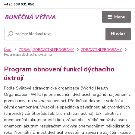
+420 608 031 050
Menu
Hledat
Úvod
ZDRAVÍ, ZDRAVOTNÍ PROGRAMY
ZDRAVOTNÍ PROGRAMY
Regenerace dýchacího systému
Program obnovení funkcí dýchacího
ústrojí
Podle Světové zdravotnické organizace (World Health
Organisation, WHO) je onemocnění dýchacích orgánů na jednom z
prvních míst na seznamu nemocí. Předběhlo dokonce srdeční a
cévní onemocnění. Vysoká je specifická závažnost jak chronických
(chronický zánět průdušek, bron-chiální astma), tak i akutních
onemocnění (akutní pronchitida, zápal plic). Velké množství osob
onemocní akutním respiračním virovým onemocněním několikrát do
roka. Normální činnost dýchacího systému závisí na zajištění každé