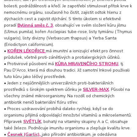
bolesti, podrážděnosti a křečí. Je zapotřebí stimulovat přítok krve k
nemocnému orgánu, současně ho čistit, zajistit odtok hlenu z
dýchacích cest a zajistit dýchání. S tímto úkolem si efektivně
poradí
Bylinná směs č. 3
, obsahující ve svém složení kůru jilmu
(Ulmus pumila), kořen Asclepias tube-rose, listy tymiánu (Thymus
vulgaris), listy divizny (Verbascum thapsus) a Yerba Santa
(Eriodictyon californicum).
•
KOŘEN LÉKOŘICE
má imunitní a ionizující efekt pro činnost
průdušek, včetně proti-zánětlivých a protialergických účinků.
• Protivirové působení má
KŮRA MRAVENČÍHO STROMU
, tj.
Pau D'Arco, která má dlouhou tradici. Již samotní Inkové používali
tuto kůru jako léčivý prostředek.
• Jeden z nejúčinnějších univerzálních proti-bakteriálních
prostředků s širokým spektrem účinku je
SILVER-MAX
. Působí na
všechny známé mikroorganismy. Na rozdíl od chemických
antibiotik neničí bakteriální flóru střev.
• Proces uzdravování probíhá daleko rychleji, když se do
organismu přijímá odpovídající množství vitamínů a mikroelementů.
Přípravek
SVĚTLÍK
, bohatý na vitamíny skupiny A a C, obsahuje
také železo. Podněcuje imunitu organismu a zlepšuje kvalitu krve.
•
Česnek (Garlic),
jako přírodní antibiotikum, je odedávna