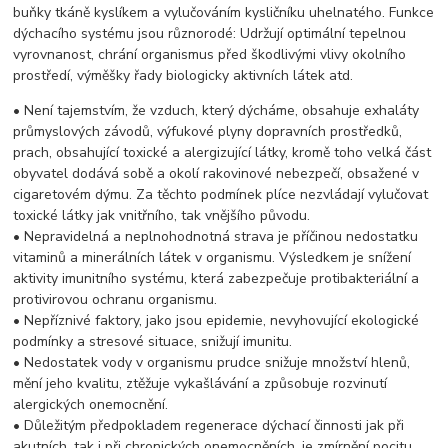
buňky tkáně kyslíkem a vylučováním kysličníku uhelnatého. Funkce
dýchacího systému jsou různorodé: Udržují optimální tepelnou
vyrovnanost, chrání organismus před škodlivými vlivy okolního
prostředí, výměšky řady biologicky aktivních látek atd.
• Není tajemstvím, že vzduch, který dýcháme, obsahuje exhaláty
průmyslových závodů, výfukové plyny dopravních prostředků,
prach, obsahující toxické a alergizující látky, kromě toho velká část
obyvatel dodává sobě a okolí rakovinové nebezpečí, obsažené v
cigaretovém dýmu. Za těchto podmínek plíce nezvládají vylučovat
toxické látky jak vnitřního, tak vnějšího původu.
• Nepravidelná a neplnohodnotná strava je příčinou nedostatku
vitaminů a minerálních látek v organismu. Výsledkem je snížení
aktivity imunitního systému, která zabezpečuje protibakteriální a
protivirovou ochranu organismu.
• Nepříznivé faktory, jako jsou epidemie, nevyhovující ekologické
podmínky a stresové situace, snižují imunitu.
• Nedostatek vody v organismu prudce snižuje množství hlenů,
mění jeho kvalitu, ztěžuje vykašlávání a způsobuje rozvinutí
alergických onemocnění.
• Důležitým předpokladem regenerace dýchací činnosti jak při
akutních, tak i při chronických onemocněních, je zmírnění pocitu