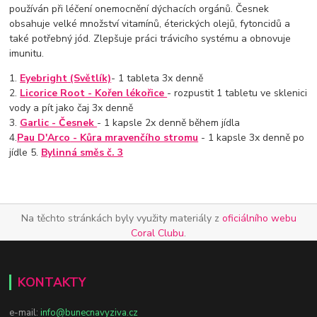
používán při léčení onemocnění dýchacích orgánů. Česnek
obsahuje velké množství vitamínů, éterických olejů, fytoncidů a
také potřebný jód. Zlepšuje práci trávicího systému a obnovuje
imunitu.
1.
Eyebright
(Světlík)
- 1 tableta 3x denně
2.
Licorice Root
- Kořen lékořice
- rozpustit 1 tabletu ve sklenici
vody a pít jako čaj 3x denně
3.
Garlic
- Česnek
- 1 kapsle 2x denně během jídla
4.
Pau D'Arco
- Kůra mravenčího stromu
- 1 kapsle 3x denně po
jídle 5.
Bylinná směs č. 3
Na těchto stránkách byly využity materiály z
oficiálního webu
Coral Clubu
.
KONTAKTY
e-mail:
info@bunecnavyziva.cz