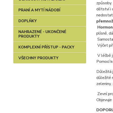
způsoby. N
dětství i
PRANÍ A MYTÍ NÁDOBÍ
nedostatk
DOPLŇKY
přemnožen
Hormoná
NAHRAZENÉ - UKONČENÉ
plísně, d
PRODUKTY
Samostatn
Výčet pří
KOMPLEXNÍ PŘÍSTUP - PACKY
V léčbě 
VŠECHNY PRODUKTY
Pomocí k
Důležitá 
důležité 
zeleniny,
Zevní pro
Objevuje 
DOPORU