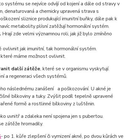
to systému se nejvíce odvíjí od kojení a dále od stravy v
vin, denaturovaná a chemicky upravená strava s
ození sliznice produkující imunitní buňky, dále pak k
 navíc metabolity plísní zatěžují hormonální systém.
.
Hrají zde velmi významnou roli, jak již bylo zmíněno
vlivnit jak imunitní, tak hormonální systém.
i, které máme možnost ovlivnit.
anit další zátěže
, které se v organismu vyskytují.
ní a regeneraci všech systémů.
 jeho následnému zanášení a poškozování. U akné je
čišné bílkoviny a tuky. Zvýšit podíl tepelně upravené
ařené formě a rostlinné bílkoviny z luštěnin.
oko uvnitř a zdaleka není spojena jen s pubertou.
se zátěže hromadily.
S
- po 1. kůře zlepšení či vymizení akné, po dvou kůrách ve