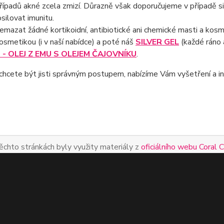
řípadů akné zcela zmizí. Důrazně však doporučujeme v případě si
osilovat imunitu.
emazat žádné kortikoidní, antibiotické ani chemické masti a kosm
kosmetikou (i v naší nabídce) a poté náš
SILVER GEL
(každé ráno a
- OLEJ Z EMU S OLEJEM ČAJOVNÍKU
.
chcete být jisti správným postupem, nabízíme Vám vyšetření a indi
ěchto stránkách byly využity materiály z
oficiálního webu Coral 