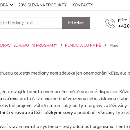
IDEA
20% SLEVA NA PRODUKTY
KONTAKTY
pište
Hledat
+420
ZDRAVÍ, ZDRAVOTNÍ PROGRAMY
NEMOCI A CO NA NĚ
Akné
hledu celostní medicíny není zdaleka jen onemocnění kůže, ale pr
, že existují k tomuto onemocnění určité vrozené dispozice. Kůže,
u střevu
, proto často vidíme buď vrozenou nebo získanou slabo
zbytně projevit. Záleží na tom jak jsou tyto orgány zatěžovány 
lní či virovou zátěží, těžkými kovy
a podobně. Všechny tyto zá
visí stav imunitního systému - tedy odolnost organismu. Tento 