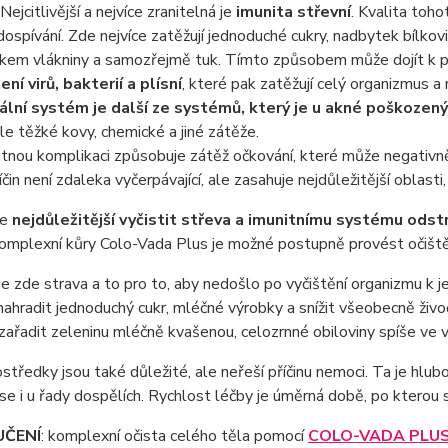
ejcitlivější a nejvíce zranitelná je
imunita střevní
. Kvalita toho
 dospívání. Zde nejvíce zatěžují jednoduché cukry, nadbytek bílko
em vlákniny a samozřejmě tuk. Tímto způsobem může dojít k pošk
í virů, bakterií a plísní
, které pak zatěžují celý organizmus a
lní systém je další ze systémů, který je u akné poškozený
ále těžké kovy, chemické a jiné zátěže.
ou komplikaci způsobuje zátěž očkování, které může negativně o
čin není zdaleka vyčerpávající, ale zasahuje nejdůležitější oblast
je
nejdůležitější vyčistit střeva a imunitnímu systému odstr
omplexní kůry Colo-Vada Plus je možné postupně provést očiště
je zde strava a to pro to, aby nedošlo po vyčištění organizmu k
nahradit jednoduchý cukr, mléčné výrobky a snížit všeobecně živo
 zařadit zeleninu mléčně kvašenou, celozrnné obiloviny spíše ve v
středky jsou také důležité, ale neřeší příčinu nemoci. Ta je hlub
se i u řady dospělích. Rychlost léčby je úměrná době, po kterou 
ČENÍ
: komplexní očista celého těla pomocí
COLO-VADA PLU