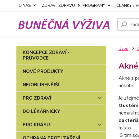
O NÁS
ZDRAVÍ, ZDRAVOTNÍ PROGRAMY
ČLÁNKY a V
Úvod
KONCEPCE ZDRAVÍ -
PRŮVODCE
Akné
NOVÉ PRODUKTY
Akné z po
NEJOBLÍBENĚJŠÍ
několik.
Je zřejmé
PRO ZDRAVÍ
tlustém
DO LÉKÁRNIČKY
nemusí ne
bakteriá
PRO KRÁSU
místo.
S tím sou
OCHRANA PROTI ZÁŘENÍ