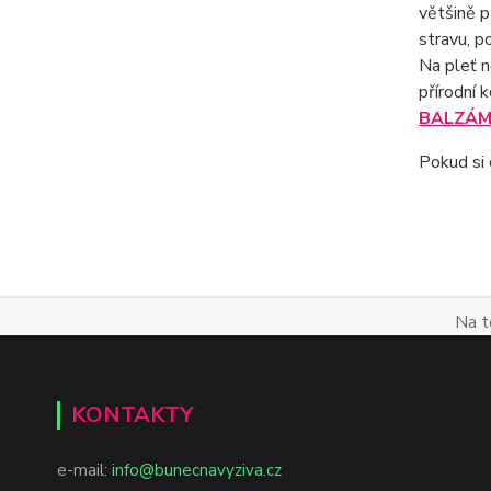
většině p
stravu, p
Na pleť n
přírodní 
BALZÁM 
Pokud si 
Na t
KONTAKTY
e-mail:
info@bunecnavyziva.cz