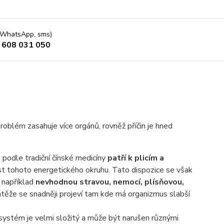
 (WhatsApp, sms)
 608 031 050
oblém zasahuje více orgánů, rovněž příčin je hned
 podle tradiční čínské medicíny
patří k plicím a
st tohoto energetického okruhu. Tato dispozice se však
- například
nevhodnou stravou, nemocí, plísňovou,
těže se snadněji projeví tam kde má organizmus slabší
systém je velmi složitý a může být narušen různými