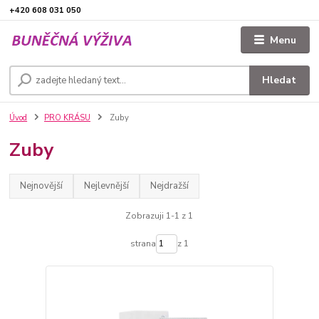
+420 608 031 050
Menu
Hledat
Úvod
PRO KRÁSU
Zuby
Zuby
Nejnovější
Nejlevnější
Nejdražší
Zobrazuji 1-1 z 1
strana
z 1