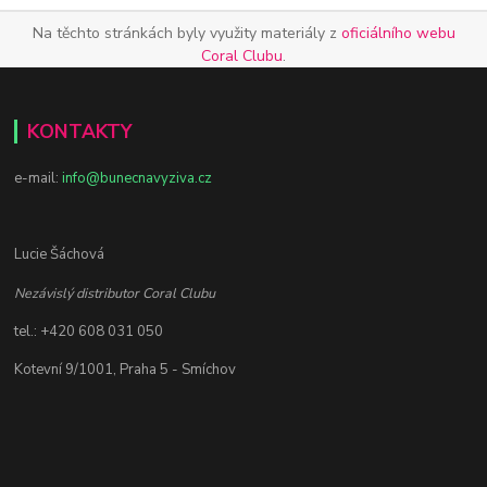
Na těchto stránkách byly využity materiály z
oficiálního webu
Coral Clubu
.
KONTAKTY
e-mail:
info@bunecnavyziva.cz
Lucie Šáchová
Nezávislý distributor Coral Clubu
tel.: +420 608 031 050
Kotevní 9/1001, Praha 5 - Smíchov