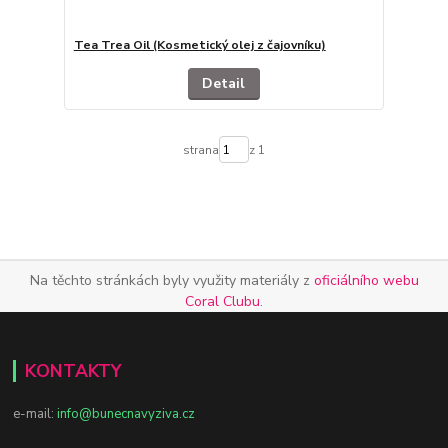
Tea Trea Oil (Kosmetický olej z čajovníku)
Detail
strana
z 1
Na těchto stránkách byly využity materiály z
oficiálního webu
Coral Clubu
.
KONTAKTY
e-mail:
info@bunecnavyziva.cz