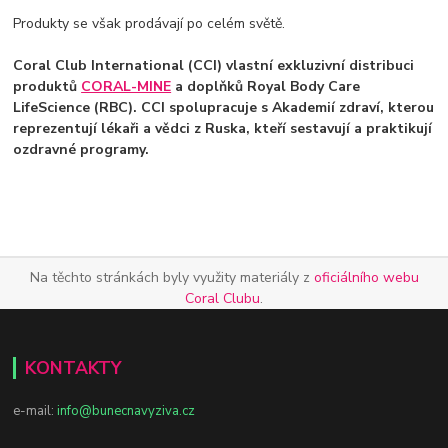
Produkty se však prodávají po celém světě.
Coral Club International (CCI) vlastní exkluzivní distribuci
produktů
CORAL-MINE
a doplňků Royal Body Care
LifeScience (RBC). CCI spolupracuje s Akademií zdraví, kterou
reprezentují lékaři a vědci z Ruska, kteří sestavují a praktikují
ozdravné programy.
Na těchto stránkách byly využity materiály z
oficiálního webu
Coral Clubu
.
KONTAKTY
e-mail:
info@bunecnavyziva.cz