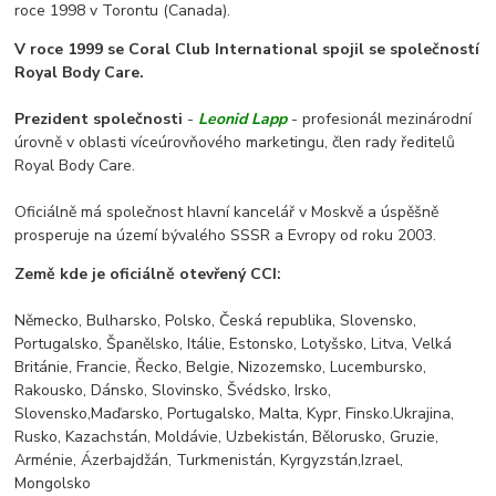
roce 1998 v Torontu (Canada).
V roce 1999 se Coral Club International spojil se společností
Royal Body Care.
Prezident společnosti
-
Leonid Lapp
- profesionál mezinárodní
úrovně v oblasti víceúrovňového marketingu, člen rady ředitelů
Royal Body Care.
Oficiálně má společnost hlavní kancelář v Moskvě a úspěšně
prosperuje na území bývalého SSSR a Evropy od roku 2003.
Země kde je oficiálně otevřený CCI:
Německo, Bulharsko, Polsko, Česká republika, Slovensko,
Portugalsko, Španělsko, Itálie, Estonsko, Lotyšsko, Litva, Velká
Británie, Francie, Řecko, Belgie, Nizozemsko, Lucembursko,
Rakousko, Dánsko, Slovinsko, Švédsko, Irsko,
Slovensko,Maďarsko, Portugalsko, Malta, Kypr, Finsko.Ukrajina,
Rusko, Kazachstán, Moldávie, Uzbekistán, Bělorusko, Gruzie,
Arménie, Ázerbajdžán, Turkmenistán, Kyrgyzstán,Izrael,
Mongolsko