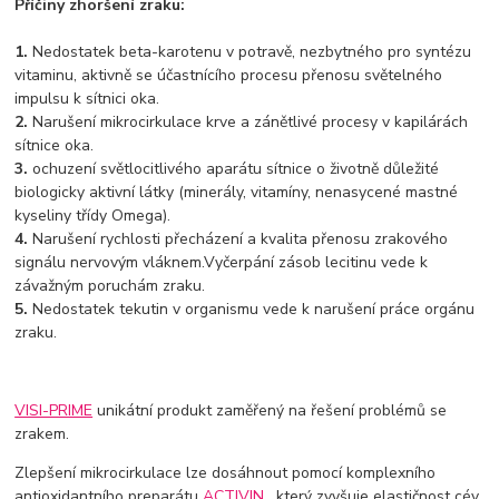
Příčiny zhoršení zraku:
1.
Nedostatek beta-karotenu v potravě, nezbytného pro syntézu
vitaminu, aktivně se účastnícího procesu přenosu světelného
impulsu k sítnici oka.
2.
Narušení mikrocirkulace krve a zánětlivé procesy v kapilárách
sítnice oka.
3.
ochuzení světlocitlivého aparátu sítnice o životně důležité
biologicky aktivní látky (minerály, vitamíny, nenasycené mastné
kyseliny třídy Omega).
4.
Narušení rychlosti přecházení a kvalita přenosu zrakového
signálu nervovým vláknem.
Vyčerpání zásob lecitinu vede k
závažným poruchám zraku.
5.
Nedostatek tekutin v organismu vede k narušení práce orgánu
zraku.
VISI-PRIME
unikátní produkt zaměřený na řešení problémů se
zrakem.
Zlepšení mikrocirkulace lze dosáhnout pomocí komplexního
antioxidantního preparátu
ACTIVIN
, který zvyšuje elastičnost cév,