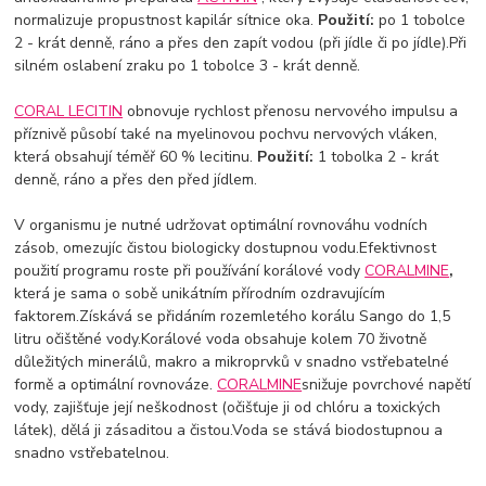
normalizuje propustnost kapilár sítnice oka.
Použití:
po 1 tobolce
2 - krát denně, ráno a přes den zapít vodou (při jídle či po jídle).
Při
silném oslabení zraku po 1 tobolce 3 - krát denně.
CORAL LECITIN
obnovuje rychlost přenosu nervového impulsu a
příznivě působí také na myelinovou pochvu nervových vláken,
která obsahují téměř 60 % lecitinu.
Použití:
1 tobolka 2 - krát
denně, ráno a přes den před jídlem.
V organismu je nutné udržovat optimální rovnováhu vodních
zásob, omezujíc čistou biologicky dostupnou vodu.
Efektivnost
použití programu roste při používání korálové vody
CORAL
MINE
,
která je sama o sobě unikátním přírodním ozdravujícím
faktorem.
Získává se přidáním rozemletého korálu Sango do 1,5
litru očištěné vody.
Korálové voda obsahuje kolem 70 životně
důležitých minerálů, makro a mikroprvků v snadno vstřebatelné
formě a optimální rovnováze.
CORAL
MINE
snižuje povrchové napětí
vody, zajišťuje její neškodnost (očišťuje ji od chlóru a toxických
látek), dělá ji zásaditou a čistou.
Voda se stává biodostupnou a
snadno vstřebatelnou.