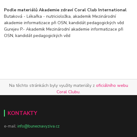
Podle materiálů Akademie zdraví Coral Club International
Butaková
- Lékařka - nutricioložka, akademik Mezinárodní
akademie informatizace při OSN, kandidát pedagogických věd
Gurejev
P.
- Akademik Mezinárodní akademie informatizace při
OSN, kandidát pedagogických věd
Na těchto stránkách byly využity materiály z
oficiálního webu
Coral Clubu
.
KONTAKTY
e-mail:
info@bunecnavyziva.cz