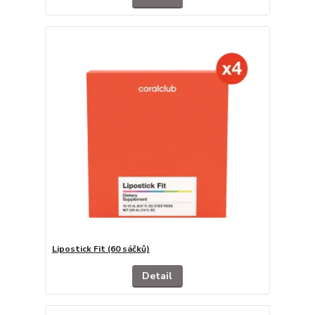
Lipostick Fit (60 sáčků)
Detail