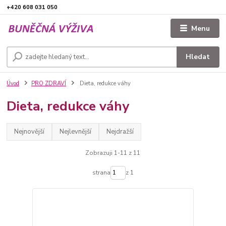
+420 608 031 050
Menu
Hledat
Úvod
PRO ZDRAVÍ
Dieta, redukce váhy
Dieta, redukce váhy
Nejnovější
Nejlevnější
Nejdražší
Zobrazuji 1-11 z 11
strana
z 1