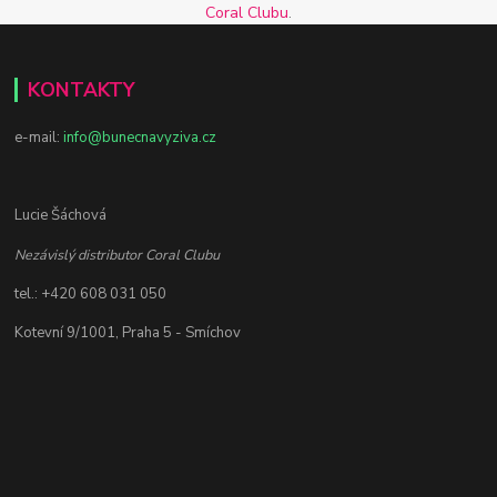
Coral Clubu
.
KONTAKTY
e-mail:
info@bunecnavyziva.cz
Lucie Šáchová
Nezávislý distributor Coral Clubu
tel.: +420 608 031 050
Kotevní 9/1001, Praha 5 - Smíchov