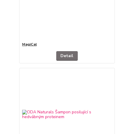
MagiCal
Detail