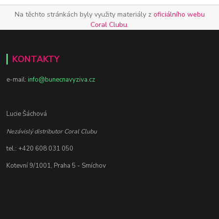
Na těchto stránkách byly využity materiály z
oficiálního webu
Coral Clubu
.
KONTAKTY
e-mail:
info@bunecnavyziva.cz
Lucie Šáchová
Nezávislý distributor Coral Clubu
tel.: +420 608 031 050
Kotevní 9/1001, Praha 5 - Smíchov