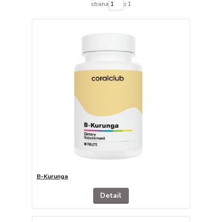
strana
z 1
B-Kurunga
Detail