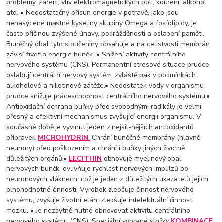
problémy, záření, vliv elektromagnetických polí, kouření, alkohol
atd. • Nedostatečný přísun energie v potravě, jako jsou
nenasycené mastné kyseliny skupiny Omega a fosfolipidy, je
často příčinou zvýšené únavy, podrážděnosti a oslabení paměti.
Buněčný obal tyto sloučeniny obsahuje a na celistvosti membrán
závisí život a energie buněk. • Snížení aktivity centrálního
nervového systému (CNS). Permanentní stresové situace prudce
oslabují centrální nervový systém, zvláště pak v podmínkách
alkoholové a nikotinové zátěže.
• Nedostatek vody v organismu
prudce snižuje práceschopnost centrálního nervového systému.
•
Antioxidační ochrana buňky před svobodnými radikály je velmi
přesný a efektivní mechanismus zvyšující energii organismu. V
současné době je vyvinut jeden z nejsil-nějších antioxidantů
přípravek
MICROHYDRIN
.
Chrání buněčné membrány (hlavně
neurony) před poškozením a chrání i buňky jiných životně
důležitých orgánů.
•
LECITHIN
obnovuje myelinový obal
nervových buněk, ovlivňuje rychlost nervových impulzů po
neuronových vláknech, což je jeden z důležitých ukazatelů jejich
plnohodnotné činnosti. Výrobek zlepšuje činnost nervového
systému, zvyšuje životní elán, zlepšuje intelektuální činnost
mozku. • Je nezbytně nutné obnovovat aktivitu centrálního
nervového systému (CNS). Speciální vybrané složky
KOMBINACE