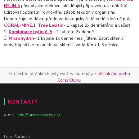
BYLIN 5
působí jako efektivní uklidňující přípravek.
• Je důležité
udržovat optimální rovnováhu zásob tekutin v organismu.
Doporučuje se dávat přednost biologicky čisté vodě. Ideálně pak
CORAL-MINE
.
1.
True Lecitin
- 1 kapsle 2x denně(ráno a večer)
2.
Kombinace bylin č. 5
- 1 tabletu 2x denně
3.
Microhydrin
- 1 kapsle 1x denně mezi jídlem. Zapít sklenicí
vody. Kapsli lze rozpustit ve sklenici vody. Kúra 1-3 měsíce.
Na těchto stránkách byly využity materiály z
oficiálního webu
Coral Clubu
.
KONTAKTY
e-mail:
info@bunecnavyziva.cz
Lucie Šáchová