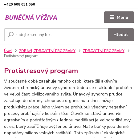
+420 608 031 050
Menu
Hledat
Úvod
ZDRAVÍ, ZDRAVOTNÍ PROGRAMY
ZDRAVOTNÍ PROGRAMY
Protistresový program
Protistresový program
V současné době zasahuje mnoho osob, které žijí aktivním
životem, chronický únavový syndrom. Jedná se o aktuální problém
ve velké části civilizovaného světa. Únavový syndrom prudce
zasahuje do obranyschopnosti organismu a tím i snižuje
produktivitu práce. Jeho vlivem se prohlubují všechny negativní
procesy probíhající v lidském těle. Člověk se stává unaveným,
agresivním a podrážděným.
• Jednou modifikací je volnoradikálový
stres, který zapříčiňuje zvýšenou únavu. Naše buňky jsou denně
napadány miliony volných radikálů. Toto způsobují ekologické