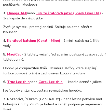
postižených kloubech.
3.
Omega 3/60
nebo
Tuk ze žraločích jater (Shark Liver Oil)
-
1-2 kapsle denně po jídle.
Zvyšuje syntézu prostaglandinů. Snižuje bolest a zánět v
kloubech.
4.
Korálové kalcium (Coral - Mine)
- 1 mini- sáček na 1,5 litr
vody.
5.
MagiCal
- 2 tablety večer před spaním, postupně zvyšovat do 4
tablet denně.
Obnovuje chrupavčitou tkáň. Obsahuje složky, které zlepšují
funkce pojivové tkáně a zachovávají kloubní tekutiny.
6.
True Lecithin
nebo
Coral Lecithin
- 1 kapsle denně s jídlem.
Fosfolipidy snižují citlivost na revmatickou horečku.
7. Rozehřívající krém (Cool Relief)
- nanášet na pokožku nad
bolavými klouby. Zmírňuje bolest a zánět, podporuje regeneraci
tkání.