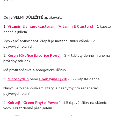
Co je VELMI DŮLEŽITÉ aplikovat:
1.
Vitamín E s nanoklasterami (Vitamin E Clusters)
- 1 kapsle
denně s jídlem.
Vynikající antioxidant. Zlepšuje metabolismus vápníku v
pojivových tkáních.
2.
Kořen lékořice (Licorice Root)
- 2-4 tablety denně - ráno na
prázdný žaludek.
Má protizánětlivé a analgetické účinky.
3.
Microhydrin
nebo
Coenzyme Q-10
- 1-2 kapsle denně.
Nasycuje tkáně kyslíkem, který je nezbytný pro regeneraci
pojivových tkání.
4.
Koktejl “Green Phyto-Power”
- 1,5 čajové lžičky na sklenici
vody 1 krát denně před jídlem.