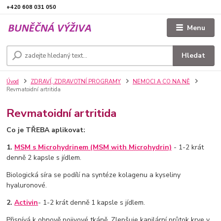
+420 608 031 050
Menu
Hledat
Úvod
ZDRAVÍ, ZDRAVOTNÍ PROGRAMY
NEMOCI A CO NA NĚ
Revmatoidní artritida
Revmatoidní artritida
Co je TŘEBA aplikovat:
1.
MSM s Microhydrinem (MSM with Microhydrin)
- 1-2 krát
denně 2 kapsle s jídlem.
Biologická síra se podílí na syntéze kolagenu a kyseliny
hyaluronové.
2.
Activin
- 1-2 krát denně 1 kapsle s jídlem.
Přispívá k obnově pojivové tkáně. Zlepšuje kapilární průtok krve v