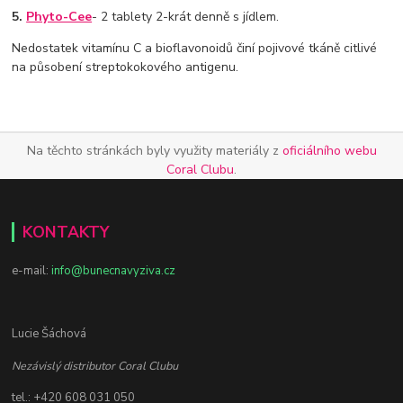
5.
Phyto-Cee
- 2 tablety 2-krát denně s jídlem.
Nedostatek vitamínu C a bioflavonoidů činí pojivové tkáně citlivé
na působení streptokokového antigenu.
Na těchto stránkách byly využity materiály z
oficiálního webu
Coral Clubu
.
KONTAKTY
e-mail:
info@bunecnavyziva.cz
Lucie Šáchová
Nezávislý distributor Coral Clubu
tel.: +420 608 031 050