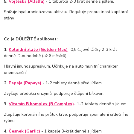
5.
Vojtěška (Alfalfa)
- 1 tabletka 2-3 krát denně s jídlem.
Snižuje hyaluronidázovou aktivitu. Reguluje propustnost kapilární
stěny.
Co je DŮLEŽITÉ aplikovat:
1.
Koloidní zlato (Golden-Max)
- 0,5 čajové lžičky 2-3 krát
denně. Dlouhodobě (až 6 měsíců).
Hlavní imunosupresivum. Účinkuje na autoimunitní charakter
onemocnění.
2.
Papája (Papaya)
- 1-2 tablety denně před jídlem.
Zvyšuje produkci enzymů, podporuje štěpení bílkovin.
3.
Vitamín B komplex (B Complex)
- 1-2 tablety denně s jídlem.
Zlepšuje koronárního průtok krve, podporuje zpomalení srdečního
rytmu.
4.
Česnek (Garlic)
- 1 kapsle 3-krát denně s jídlem.