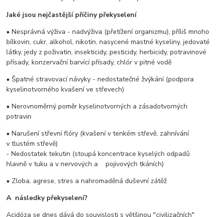
Jaké jsou nejčastější příčiny překyselení
• Nesprávná výživa - nadvýživa (přetížení organizmu), příliš mnoho
bílkovin, cukr, alkohol, nikotin, nasycené mastné kyseliny, jedovaté
látky, jedy z poživatin, insekticidy, pesticidy, herbicidy, potravinové
přísady, konzervační barvící přísady, chlór v pitné vodě
• Špatné stravovací návyky - nedostatečné žvýkání (podpora
kyselinotvorného kvašení ve střevech)
• Nerovnoměrný poměr kyselinotvorných a zásadotvorných
potravin
• Narušení střevní flóry (kvašení v tenkém střevě, zahnívání
v tlustém střevě)
- Nedostatek tekutin (stoupá koncentrace kyselých odpadů
hlavně v tuku a v nervových a pojivových tkáních)
• Zloba, agrese, stres a nahromaděná duševní zátěž
A následky překyselení?
Acidóza se dnes dává do souvislosti s většinou "civilizačních"