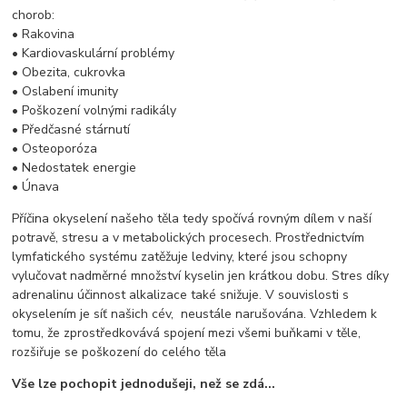
chorob:
• Rakovina
• Kardiovaskulární problémy
• Obezita, cukrovka
• Oslabení imunity
• Poškození volnými radikály
• Předčasné stárnutí
• Osteoporóza
• Nedostatek energie
• Únava
Příčina okyselení našeho těla tedy spočívá rovným dílem v naší
potravě, stresu a v metabolických procesech. Prostřednictvím
lymfatického systému zatěžuje ledviny, které jsou schopny
vylučovat nadměrné množství kyselin jen krátkou dobu. Stres díky
adrenalinu účinnost alkalizace také snižuje. V souvislosti s
okyselením je síť našich cév, neustále narušována. Vzhledem k
tomu, že zprostředkovává spojení mezi všemi buňkami v těle,
rozšiřuje se poškození do celého těla
Vše lze pochopit jednodušeji, než se zdá...