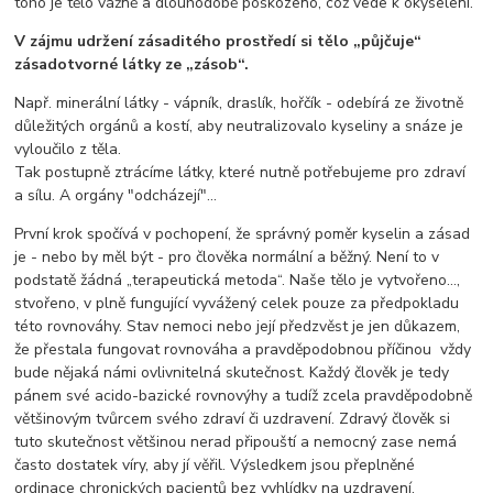
toho je tělo vážně a dlouhodobě poškozeno, což vede k okyselení.
V zájmu udržení zásaditého prostředí si tělo „půjčuje“
zásadotvorné látky ze „zásob“.
Např. minerální látky - vápník, draslík, hořčík - odebírá ze životně
důležitých orgánů a kostí, aby neutralizovalo kyseliny a snáze je
vyloučilo z těla.
Tak postupně ztrácíme látky, které nutně potřebujeme pro zdraví
a sílu. A orgány "odcházejí"...
První krok spočívá v pochopení, že správný poměr kyselin a zásad
je - nebo by měl být - pro člověka normální a běžný. Není to v
podstatě žádná „terapeutická metoda“. Naše tělo je vytvořeno…,
stvořeno, v plně fungující vyvážený celek pouze za předpokladu
této rovnováhy. Stav nemoci nebo její předzvěst je jen důkazem,
že přestala fungovat rovnováha a pravděpodobnou příčinou vždy
bude nějaká námi ovlivnitelná skutečnost. Každý člověk je tedy
pánem své acido-bazické rovnovýhy a tudíž zcela pravděpodobně
většinovým tvůrcem svého zdraví či uzdravení. Zdravý člověk si
tuto skutečnost většinou nerad připouští a nemocný zase nemá
často dostatek víry, aby jí věřil. Výsledkem jsou přeplněné
ordinace chronických pacientů bez vyhlídky na uzdravení.