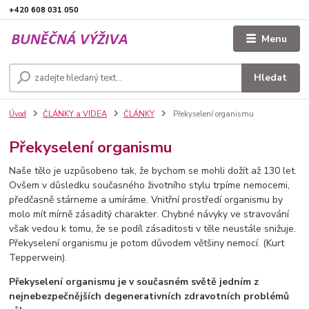
+420 608 031 050
Menu
Hledat
Úvod
ČLÁNKY a VIDEA
ČLÁNKY
Překyselení organismu
Překyselení organismu
Naše tělo je uzpůsobeno tak, že bychom se mohli dožít až 130 let.
Ovšem v důsledku současného životního stylu trpíme nemocemi,
předčasně stárneme a umíráme. Vnitřní prostředí organismu by
molo mít mírně zásaditý charakter. Chybné návyky ve stravování
však vedou k tomu, že se podíl zásaditosti v těle neustále snižuje.
Překyselení organismu je potom důvodem většiny nemocí. (Kurt
Tepperwein).
Překyselení organismu je v současném světě jedním z
nejnebezpečnějších degenerativních zdravotních problémů