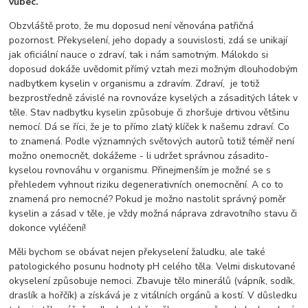
vůbec.
Obzvláště proto, že mu doposud není věnována patřičná
pozornost. Překyselení, jeho dopady a souvislosti, zdá se unikají
jak oficiální nauce o zdraví, tak i nám samotným. Málokdo si
doposud dokáže uvědomit přímý vztah mezi možným dlouhodobým
nadbytkem kyselin v organismu a zdravím. Zdraví, je totiž
bezprostředně závislé na rovnováze kyselých a zásaditých látek v
těle. Stav nadbytku kyselin způsobuje či zhoršuje drtivou většinu
nemocí. Dá se říci, že je to přímo zlatý klíček k našemu zdraví. Co
to znamená. Podle významných světových autorů totiž téměř není
možno onemocnět, dokážeme - li udržet správnou zásadito-
kyselou rovnováhu v organismu. Přinejmenším je možné se s
přehledem vyhnout riziku degenerativních onemocnění. A co to
znamená pro nemocné? Pokud je možno nastolit správný poměr
kyselin a zásad v těle, je vždy možná náprava zdravotního stavu či
dokonce vyléčení!
Měli bychom se obávat nejen překyselení žaludku, ale také
patologického posunu hodnoty pH celého těla. Velmi diskutované
okyselení způsobuje nemoci. Zbavuje tělo minerálů (vápník, sodík,
draslík a hořčík) a získává je z vitálních orgánů a kostí. V důsledku