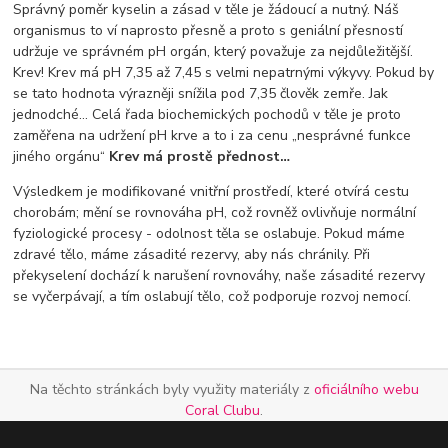
Správný poměr kyselin a zásad v těle je žádoucí a nutný. Náš
organismus to ví naprosto přesně a proto s geniální přesností
udržuje ve správném pH orgán, který považuje za nejdůležitější.
Krev! Krev má pH 7,35 až 7,45 s velmi nepatrnými výkyvy. Pokud by
se tato hodnota výrazněji snížila pod 7,35 člověk zemře. Jak
jednodché… Celá řada biochemických pochodů v těle je proto
zaměřena na udržení pH krve a to i za cenu „nesprávné funkce
jiného orgánu“
Krev má prostě přednost…
Výsledkem je modifikované vnitřní prostředí, které otvírá cestu
chorobám; mění se rovnováha pH, což rovněž ovlivňuje normální
fyziologické procesy - odolnost těla se oslabuje. Pokud máme
zdravé tělo, máme zásadité rezervy, aby nás chránily. Při
překyselení dochází k narušení rovnováhy, naše zásadité rezervy
se vyčerpávají, a tím oslabují tělo, což podporuje rozvoj nemocí.
Na těchto stránkách byly využity materiály z
oficiálního webu
Coral Clubu
.