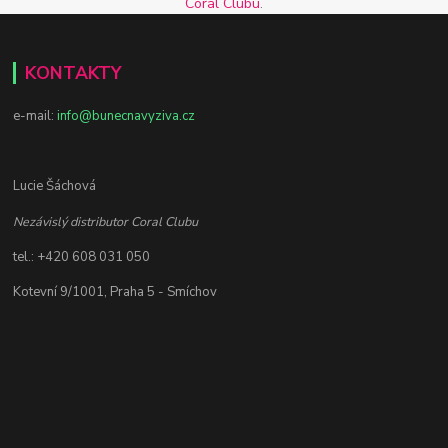
Coral Clubu
.
KONTAKTY
e-mail:
info@bunecnavyziva.cz
Lucie Šáchová
Nezávislý distributor Coral Clubu
tel.: +420 608 031 050
Kotevní 9/1001, Praha 5 - Smíchov