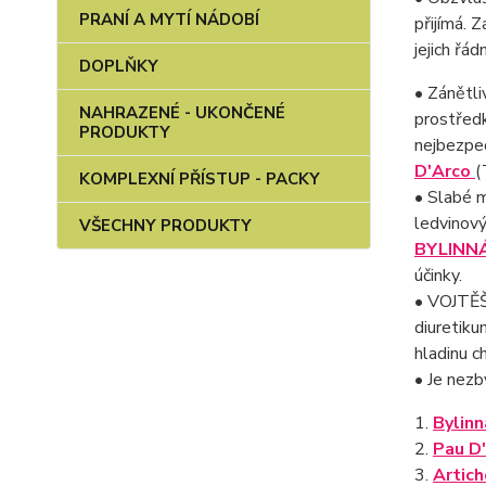
PRANÍ A MYTÍ NÁDOBÍ
přijímá. 
jejich řád
DOPLŇKY
• Zánětli
NAHRAZENÉ - UKONČENÉ
prostředk
PRODUKTY
nejbezpeč
D'Arco
(
KOMPLEXNÍ PŘÍSTUP - PACKY
• Slabé m
ledvinový
VŠECHNY PRODUKTY
BYLINNÁ
účinky.
• VOJTĚŠK
diuretiku
hladinu c
• Je nezb
1.
Bylinn
2.
Pau D
3.
Artic