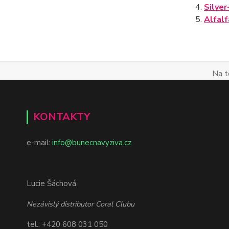
4.
Silve
5.
Alfalf
Na t
KONTAKTY
e-mail:
info@bunecnavyziva.cz
Lucie Šáchová
Nezávislý distributor Coral Clubu
tel.: +420 608 031 050