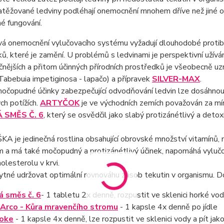
Zatěžované ledviny podléhají onemocnění mnohem dříve než jiné or
né fungování.
vá onemocnění vylučovacího systému vyžadují dlouhodobé protibakt
ů, které je zamění. U problémů s ledvinami je perspektivní užíván
nějších a přitom účinných přírodních prostředků je všeobecně u
Tabebuia impetiginosa - lapačo) a přípravek
SILVER-MAX
.
očopudné účinky zabezpečující odvodňování ledvin lze dosáhnout 
ch potížích.
ARTYČOK
je ve východních zemích považován za m
 SMĚS Č. 6
, který se osvědčil jako slabý protizánétlivý a detox
A je jedinečná rostlina obsahující obrovské množství vitamínů,
m a má také močopudný a protizánétlivý účinek, napomáhá vylučov
holesterolu v krvi.
ytné udržovat optimální rovnováhu zásob tekutin v organismu. D
á směs č. 6
- 1 tabletu 2x denně, rozpustit ve sklenici horké vody
'Arco
- Kůra mravenčího stromu
- 1 kapsle 4x denně po jídle
hoke
- 1 kapsle 4x denně, lze rozpustit ve sklenici vody a pít jako