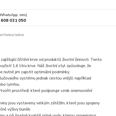
 (WhatsApp, sms)
 608 031 050
í funkce ledvin
jišťující čištění krve od produktů životní činnosti. Tento
yčistí 1,6 litru krve. Náš životní styl způsobuje, že
e nutné jim zajistit optimální podmínky.
lučovacího systému jednak cestou vnější, například
ebo lymfou.
tvořit prostředí, které podporuje vznik onemocnění
viny jsou vystaveny velkým zátěžím, které jsou spojeny
čné výživy buněk.
smu a při špatné kvalitě pitné vody, kterou organismus