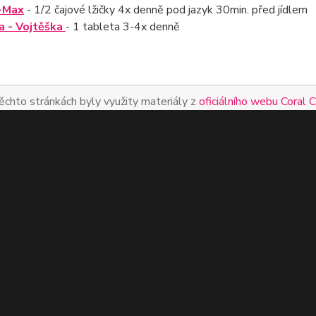
r-Max
- 1/2 čajové lžičky 4x denně pod jazyk 30min. před jídlem
a
- Vojtěška
- 1 tableta 3-4x denně
ěchto stránkách byly využity materiály z
oficiálního webu Coral 