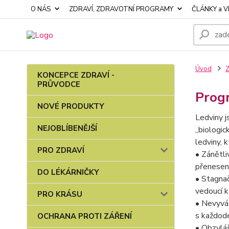
O NÁS
ZDRAVÍ, ZDRAVOTNÍ PROGRAMY
ČLÁNKY a V
Úvod
KONCEPCE ZDRAVÍ -
PRŮVODCE
Prog
NOVÉ PRODUKTY
Ledviny j
NEJOBLÍBENĚJŠÍ
„biologic
ledviny, 
PRO ZDRAVÍ
• Zánětli
přenesení
DO LÉKÁRNIČKY
• Stagnač
vedoucí 
PRO KRÁSU
• Nevyváž
s každode
OCHRANA PROTI ZÁŘENÍ
• Obzvláš