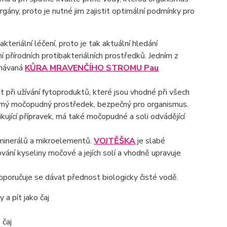
gány, proto je nutné jim zajistit optimální podmínky pro
eriální léčení, proto je tak aktuální hledání
í přírodních protibakteriálních prostředků. Jedním z
znávaná
KŮRA MRAVENČÍHO STROMU Pau
při užívání fytoproduktů, které jsou vhodné při všech
írný močopudný prostředek, bezpečný pro organismus.
ikující přípravek, má také močopudné a soli odvádějící
 minerálů a mikroelementů.
VOJTĚŠKA
je slabé
ání kyseliny močové a jejích solí a vhodně upravuje
oporučuje se dávat přednost biologicky čisté vodě.
 a pít jako čaj
 čaj