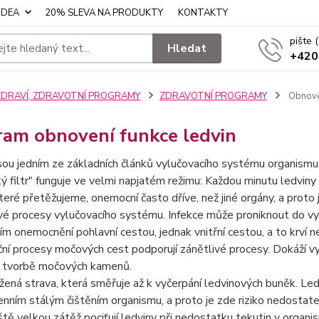
IDEA
20% SLEVA NA PRODUKTY
KONTAKTY
pište
Hledat
+420
ZDRAVÍ, ZDRAVOTNÍ PROGRAMY
ZDRAVOTNÍ PROGRAMY
Obnoven
ram obnovení funkce ledvin
sou jedním ze základních článků vylučovacího systému organismu za
ký filtr" funguje ve velmi napjatém režimu: Každou minutu ledviny v
které přetěžujeme, onemocní často dříve, než jiné orgány, a proto j
vé procesy vylučovacího systému. Infekce může proniknout do vy
m onemocnění pohlavní cestou, jednak vnitřní cestou, a to krví n
ní procesy močových cest podporují zánětlivé procesy. Dokáží vy
k tvorbě močových kamenů.
ená strava, která směřuje až k vyčerpání ledvinových buněk. Led
nním stálým čištěním organismu, a proto je zde riziko nedostate
tě velkou zátěž pociťují ledviny při nedostatku tekutin v organi