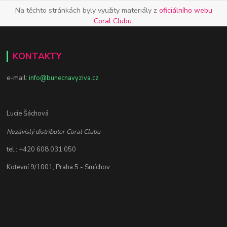
Na těchto stránkách byly využity materiály z
oficiálního webu
Coral Clubu
.
KONTAKTY
e-mail:
info@bunecnavyziva.cz
Lucie Šáchová
Nezávislý distributor Coral Clubu
tel.: +420 608 031 050
Kotevní 9/1001, Praha 5 - Smíchov