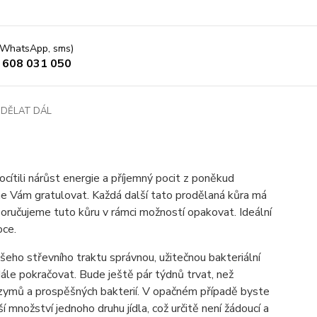
 (WhatsApp, sms)
 608 031 050
 DĚLAT DÁL
 pocítili nárůst energie a příjemný pocit z poněkud
e Vám gratulovat. Každá další tato prodělaná kůra má
ručujeme tuto kůru v rámci možností opakovat. Ideální
oce.
šeho střevního traktu správnou, užitečnou bakteriální
ále pokračovat. Bude ještě pár týdnů trvat, než
 enzymů a prospěšných bakterií. V opačném případě byste
í množství jednoho druhu jídla, což určitě není žádoucí a