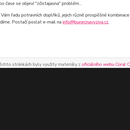
 po čase se objeví "zčistajasna" problém...
Vám řadu potravních doplňků, jejich různé prospěšné kombinace a
díme. Postačí poslat e-mail na
info@bunecnavyziva.cz
.
ěchto stránkách byly využity materiály z
oficiálního webu Coral 