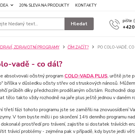
IDEA
20% SLEVA NA PRODUKTY
KONTAKTY
pište
Hledat
+420
ZDRAVÍ, ZDRAVOTNÍ PROGRAMY
ČÍM ZAČÍT?
PO COLO-VADĚ, CO
lo-vadě - co dál?
te absolvovali očistný program
COLO-VADA PLUS
, určitě jste
" bříška v důsledku očisty střev od struskových nánosů. Můžem
ehčí průběh díky předchozím prodělaným očistám. Rozhodně dopo
vat tělo takto vždy rozhodně na jaře plus ještě jednou v daném r
í třetí fázi tohoto programu jste se zaměřili na znovuosídlení Va
nzymy. V tom byste měli i po skončení 14ti denního programu nad
 dokonalé prostředí pro trávení, zajistíte si dostatek trávících
ítit trávicí problémy - zejména pak v případě, kdy byste jedli větš