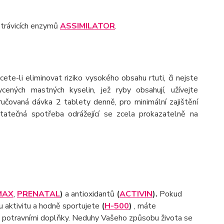
 trávicích enzymů
ASSIMILATOR
.
te-li eliminovat riziko vysokého obsahu rtuti, či nejste
ených mastných kyselin, jež ryby obsahují, užívejte
učovaná dávka 2 tablety denně, pro minimální zajištění
atečná spotřeba odrážející se zcela prokazatelně na
MAX
,
PRENATAL
)
a antioxidantů
(
ACTIVIN
).
Pokud
u aktivitu a hodně sportujete
(
H-500
)
, máte
potravními doplňky. Neduhy Vašeho způsobu života se