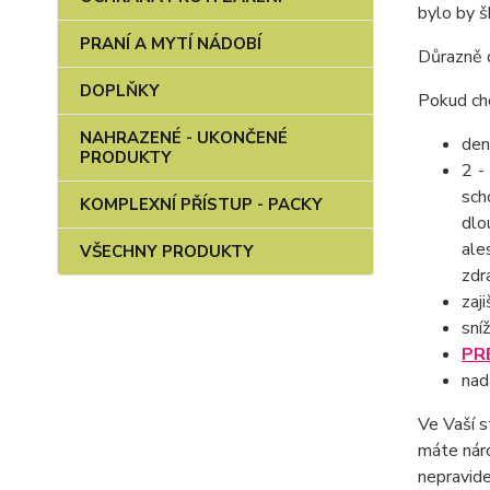
bylo by š
PRANÍ A MYTÍ NÁDOBÍ
Důrazně 
DOPLŇKY
Pokud chc
NAHRAZENÉ - UKONČENÉ
den
PRODUKTY
2 -
sch
KOMPLEXNÍ PŘÍSTUP - PACKY
dlo
ale
VŠECHNY PRODUKTY
zdr
zaj
sní
PR
nad
Ve Vaší s
máte náro
nepravid