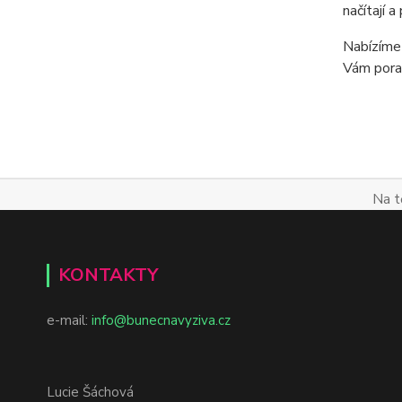
načítají a
Nabízíme 
Vám pora
Na t
KONTAKTY
e-mail:
info@bunecnavyziva.cz
Lucie Šáchová