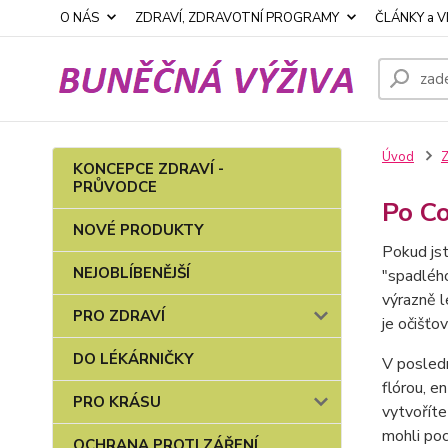
O NÁS
ZDRAVÍ, ZDRAVOTNÍ PROGRAMY
ČLÁNKY a V
Úvod
KONCEPCE ZDRAVÍ -
PRŮVODCE
Po Co
NOVÉ PRODUKTY
Pokud js
NEJOBLÍBENĚJŠÍ
"spadlého
výrazně l
PRO ZDRAVÍ
je očišťo
DO LÉKÁRNIČKY
V posledn
flórou, e
PRO KRÁSU
vytvoříte
mohli poc
OCHRANA PROTI ZÁŘENÍ