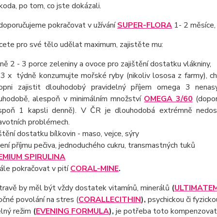
koda, po tom, co jste dokázali.
doporučujeme pokračovat v užívání
SUPER-FLORA
1- 2 měsíce,
ete pro své tělo udělat maximum, zajistěte mu:
ně 2 - 3 porce zeleniny a ovoce pro zajištění dostatku vlákniny,
 3 x týdně konzumujte mořské ryby (nikoliv lososa z farmy), chce
opni zajistit dlouhodobý pravidelný příjem omega 3 nenasyc
uhodobě, alespoň v minimálním množství
OMEGA 3/60
(dopor
spoň 1 kapsli denně). V ČR je dlouhodobá extrémně nedost
avotních problémech.
ištění dostatku bílkovin - maso, vejce, sýry
žení příjmu pečiva, jednoduchého cukru, transmastných tuků
EMIUM SPIRULINA
ále pokračovat v pití
CORAL-MINE
.
travě by měl být vždy dostatek vitamínů, minerálů
(
ULTIMATE
čné povolání na stres (
CORAL
LECITHIN
),
psychickou či fyzicko
elný režim
(
EVENING FORMULA
),
je potřeba toto kompenzovat 