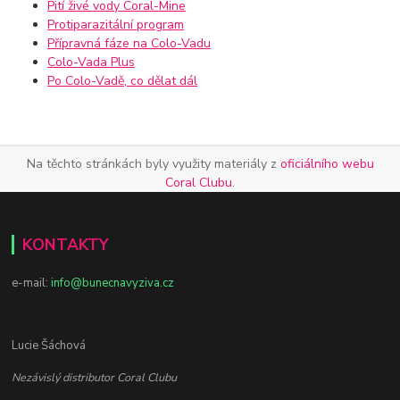
Pití živé vody Coral-Mine
Protiparazitální program
Přípravná fáze na Colo-Vadu
Colo-Vada Plus
Po Colo-Vadě, co dělat dál
Na těchto stránkách byly využity materiály z
oficiálního webu
Coral Clubu
.
KONTAKTY
e-mail:
info@bunecnavyziva.cz
Lucie Šáchová
Nezávislý distributor Coral Clubu