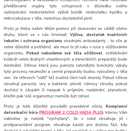
přetěžované orgány tyto schopnosti v důsledku svého
vyčerpávání, nedostatečné výživě buněk, nedostatku kyslíku a
mikrocirkulace v těle, nemohou dostatečně plnit.
Proto je třeba našim tělům pomoci při zbavování se zátěží všeho
druhu, které se v nás hromadí.
Výživa, dostatek kvalitních
tekutin i ochrana organizmu
vhodnými antioxidanty - to vše je
velmi důležité a potřebné, ale musí to jít ruku v ruce s očišťováním
organizmu.
Pokud nebudeme svá těla očišťovat
, vstřebávání
kolikrát velmi drahých vitamínových a minerálních preparátů bude
minimální. Střeva, která jsou pokryta zatvrdlými toxickými výkaly
tyto procesy neumožní a cenné preparáty budou vyloučeny z těla
ven. Ve střevech "sídlí" též značná část naší imunity. Pokud střeva
obsahují parazity, viry a bakterie, plísně, nánosy strusky, pokud
dochází k zácpám či naopak k průjmům, nadýmání, plynatosti,
křečím pak Váš organizmuz nemůže být zdraví.
Proto je tolik důležité provádět pravidelné očisty.
Komplexní
detoxikační kúra
PROGRAM 2 COLO-VADA PLUS
, kterou Vám
nabízíme, je natolik "vychytaný", že v sobě obsahuje již i
protiparazitární program, obsahuje kaolín pro druhou fázi, kdy
dochází k odvádění toxinů z těla, její součástí je i výživa pro buňky,