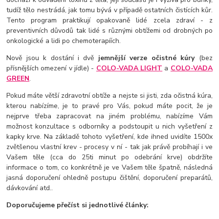
tudíž tělo nestrádá, jak tomu bývá v případě ostatních čistících kůr.
Tento program praktikují opakovaně lidé zcela zdraví - z
preventivních důvodů tak lidé s různými obtížemi od drobných po
onkologické a lidi po chemoterapíích.
Nově jsou k dostání i dvě
jemnější verze očistné kúry
(bez
přísnějších omezení v jídle) -
COLO-VADA LIGHT
a
COLO-VADA
GREEN
.
Pokud máte větší zdravotní obtíže a nejste si jisti, zda očistná kúra,
kterou nabízíme, je to pravé pro Vás, pokud máte pocit, že je
nejprve třeba zapracovat na jiném problému, nabízíme Vám
možnost konzultace s odborníky a podstoupit u nich vyšetření z
kapky krve. Na základě tohoto vyšetření, kde ihned uvidíte 1500x
zvětšenou vlastní krev - procesy v ní - tak jak právě probíhají i ve
Vašem těle (cca do 25ti minut po odebrání krve) obdržíte
informace o tom, co konkrétně je ve Vašem těle špatně, následná
jasná doporučení ohledně postupu čištění, doporučení preparátů,
dávkování atd..
Doporučujeme přečíst si jednotlivé články: