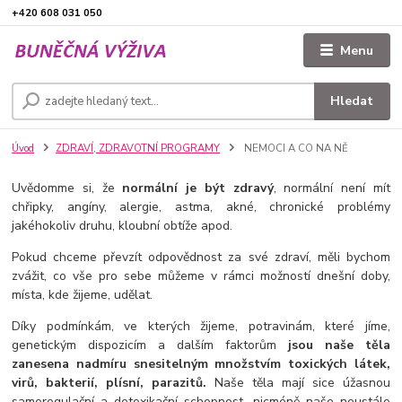
+420 608 031 050
Menu
Hledat
Úvod
ZDRAVÍ, ZDRAVOTNÍ PROGRAMY
NEMOCI A CO NA NĚ
Uvědomme si, že
normální je být zdravý
, normální není mít
chřipky, angíny, alergie, astma, akné, chronické problémy
jakéhokoliv druhu, kloubní obtíže apod.
Pokud chceme převzít odpovědnost za své zdraví, měli bychom
zvážit, co vše pro sebe můžeme v rámci možností dnešní doby,
místa, kde žijeme, udělat.
Díky podmínkám, ve kterých žijeme, potravinám, které jíme,
genetickým dispozicím a dalším faktorům
jsou naše těla
zanesena nadmíru snesitelným množstvím toxických látek,
virů, bakterií, plísní, parazitů.
Naše těla mají sice úžasnou
samoregulační a detoxikační schopnost, nicméně naše neustále