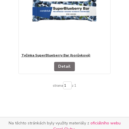
Tyčinka SuperBlueberry Bar (borůvková)
Detail
strana
z 1
Na těchto stránkách byly využity materiály z
oficiálního webu