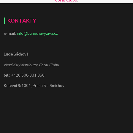
Coral Clubu
.
KONTAKTY
e-mail:
info@bunecnavyziva.cz
Lucie Šáchová
Nezávislý distributor Coral Clubu
tel.: +420 608 031 050
Kotevní 9/1001, Praha 5 - Smíchov