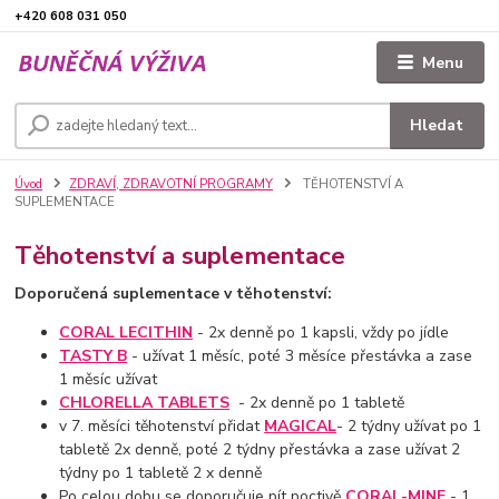
+420 608 031 050
Menu
Hledat
Úvod
ZDRAVÍ, ZDRAVOTNÍ PROGRAMY
TĚHOTENSTVÍ A
SUPLEMENTACE
Těhotenství a suplementace
Doporučená suplementace v těhotenství:
CORAL LECITHIN
- 2x denně po 1 kapsli, vždy po jídle
TASTY B
- užívat 1 měsíc, poté 3 měsíce přestávka a zase
1 měsíc užívat
CHLORELLA TABLETS
- 2x denně po 1 tabletě
v 7. měsíci těhotenství přidat
MAGICAL
- 2 týdny užívat po 1
tabletě 2x denně, poté 2 týdny přestávka a zase užívat 2
týdny po 1 tabletě 2 x denně
Po celou dobu se doporučuje pít poctivě
CORAL-MINE
- 1