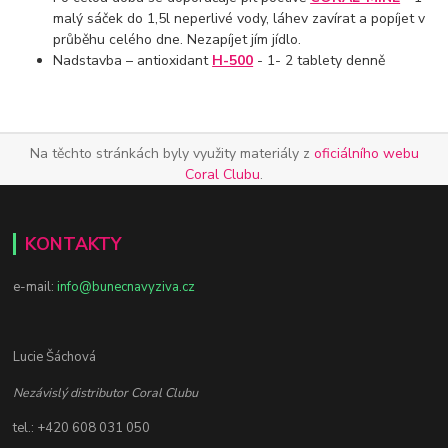
malý sáček do 1,5l neperlivé vody, láhev zavírat a popíjet v
průběhu celého dne. Nezapíjet jím jídlo.
Nadstavba – antioxidant
H-500
- 1- 2 tablety denně
Na těchto stránkách byly využity materiály z
oficiálního webu
Coral Clubu
.
KONTAKTY
e-mail:
info@bunecnavyziva.cz
Lucie Šáchová
Nezávislý distributor Coral Clubu
tel.: +420 608 031 050