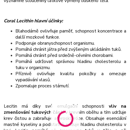
významné sloučeniny látkové výměny lidského těla.
Coral Lecithin hlavní účinky:
Blahodárně ovlivňuje paměť, schopnost koncentrace a
další mozkové funkce.
Podporuje obranyschopnost organismu.
Pomáhá chránit játra před zvýšeným ukládáním tuků.
Pomáhá chránit před srdečně-cévními chorobami.
Pomáhá udržovat správnou hladinu cholesterolu a
tuku v organizmu.
Příznivě ovlivňuje kvalitu pokožky a omezuje
vypadávání vlasů.
Zpomaluje proces stárnutí.
Lecitin má díky své emulgační schopnosti
vliv na
zmenšování tukových částí
v krevním oběhu a tím udržuje
krev čistou a zabraňuje ateroskleróze. Obsahuje esenciální
mastné kyseliny a podstatně snižuje hladinu cholesterolu v