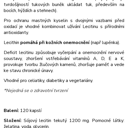
tvrdošíjností tukových buněk ukládat tuk, především na
bocích, hýždích a stehnech).
Pro ochranu mastných kyselin s dvojnými vazbami před
oxidací je vhodné kombinovat užívání Lecitinu s přírodními
antioxidanty.
Lecithin
pomáhá při kožních onemocnění
(např lupénka).
Deficit lecitinu způsobuje vyčerpání a onemocnění nervové
soustavy, zhoršení vstřebávání vitamínů A, D, E a K,
provokuje tvorbu žlučových kamenů, zhoršuje paměť a vede
ke stavu chronické únavy.
Vhodné pro celiatiky, diabetiky a vegetariány.
*Nejedná se o zdravotní tvrzení
Balení:
120 kapslí
Složení:
Sójový lecitin tekutý 1200 mg. Pomocné látky:
želatina, voda, glycerin.