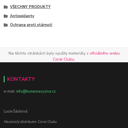
VŠECHNY PRODUKTY
Antioxidanty
Ochrana proti stárnutí
Na těchto stránkách byly využity materiály z
oficiálního webu
Coral Clubu
.
KONTAKTY
e-mail:
info@bunecnavyziva.cz
Lucie Šáchová
Nezávislý distributor Coral Clubu