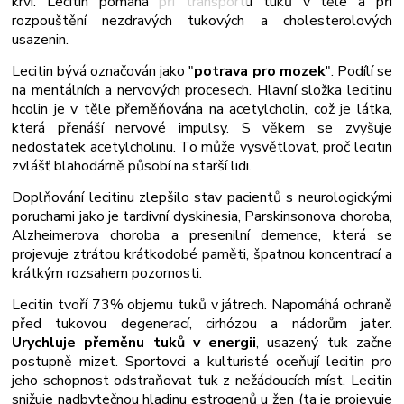
krvi. Lecitin pomáhá při transportu tuků v těle a při
rozpouštění nezdravých tukových a cholesterolových
usazenin.
Lecitin bývá označován jako "
potrava pro mozek
". Podílí se
na mentálních a nervových procesech. Hlavní složka lecitinu
hcolin je v těle přeměňována na acetylcholin, což je látka,
která přenáší nervové impulsy. S věkem se zvyšuje
nedostatek acetylcholinu. To může vysvětlovat, proč lecitin
zvlášť blahodárně působí na starší lidi.
Doplňování lecitinu zlepšilo stav pacientů s neurologickými
poruchami jako je tardivní dyskinesia, Parskinsonova choroba,
Alzheimerova choroba a presenilní demence, která se
projevuje ztrátou krátkodobé paměti, špatnou koncentrací a
krátkým rozsahem pozornosti.
Lecitin tvoří 73% objemu tuků v játrech. Napomáhá ochraně
před tukovou degenerací, cirhózou a nádorům jater.
Urychluje přeměnu tuků v energii
, usazený tuk začne
postupně mizet. Sportovci a kulturisté oceňují lecitin pro
jeho schopnost odstraňovat tuk z nežádoucích míst. Lecitin
snižuje nadbytečnou hladinu estrogenů u žen (ta je projevuje