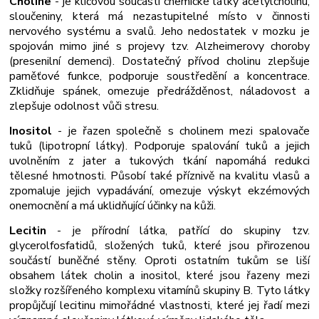
Choline
- je klíčovou součástí chemické látky acetylcholinu,
sloučeniny, která má nezastupitelné místo v činnosti
nervového systému a svalů. Jeho nedostatek v mozku je
spojován mimo jiné s projevy tzv. Alzheimerovy choroby
(presenilní demenci). Dostatečný přívod cholinu zlepšuje
paměťové funkce, podporuje soustředění a koncentrace.
Zklidňuje spánek, omezuje předrážděnost, náladovost a
zlepšuje odolnost vůči stresu.
Inositol
- je řazen společně s cholinem mezi spalovače
tuků (lipotropní látky). Podporuje spalování tuků a jejich
uvolněním z jater a tukových tkání napomáhá redukci
tělesné hmotnosti. Působí také příznivě na kvalitu vlasů a
zpomaluje jejich vypadávání, omezuje výskyt ekzémových
onemocnění a má uklidňující účinky na kůži.
Lecitin
- je přírodní látka, patřící do skupiny tzv.
glycerolfosfatidů, složených tuků, které jsou přirozenou
součástí buněčné stěny. Oproti ostatním tukům se liší
obsahem látek cholin a inositol, které jsou řazeny mezi
složky rozšířeného komplexu vitamínů skupiny B. Tyto látky
propůjčují lecitinu mimořádné vlastnosti, které jej řadí mezi