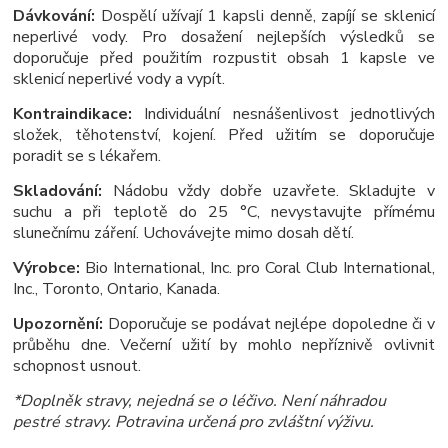
Dávkování:
Dospělí užívají 1 kapsli denně, zapíjí se sklenicí
neperlivé vody. Pro dosažení nejlepších výsledků se
doporučuje před použitím rozpustit obsah 1 kapsle ve
sklenicí neperlivé vody a vypít.
Kontraindikace:
Individuální nesnášenlivost jednotlivých
složek, těhotenství, kojení. Před užitím se doporučuje
poradit se s lékařem.
Skladování:
Nádobu vždy dobře uzavřete. Skladujte v
suchu a při teplotě do 25 °C, nevystavujte přímému
slunečnímu záření. Uchovávejte mimo dosah dětí.
Výrobce:
Bio International, Inc. pro Coral Club International,
Inc., Toronto, Ontario, Kanada.
Upozornění:
Doporučuje se podávat nejlépe dopoledne či v
průběhu dne. Večerní užití by mohlo nepříznivě ovlivnit
schopnost usnout.
*Doplněk stravy, nejedná se o léčivo. Není náhradou
pestré stravy. Potravina určená pro zvláštní výživu.