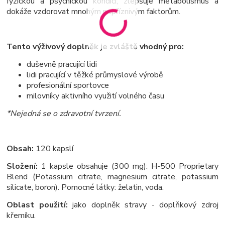
fyzickou a psychickou kondici, zlepšuje metabolismus a
dokáže vzdorovat mnohým nepříznivým faktorům.
Tento výživový doplněk je zvláště vhodný pro:
duševně pracující lidi
lidi pracující v těžké průmyslové výrobě
profesionální sportovce
milovníky aktivního využití volného času
*Nejedná se o zdravotní tvrzení.
Obsah:
120 kapslí
Složení:
1 kapsle obsahuje (300 mg): H-500 Proprietary
Blend (Potassium citrate, magnesium citrate, potassium
silicate, boron). Pomocné látky: želatin, voda.
Oblast použití:
jako doplněk stravy - doplňkový zdroj
křemíku.